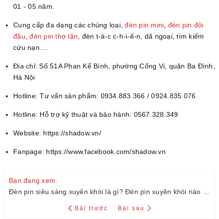
01 - 05 năm.
Cung cấp đa dạng các chủng loại,
đèn pin mini
,
đèn pin đội
đầu
,
đèn pin thợ lặn
, đèn t-á-c c-h-i-ế-n, dã ngoại, tìm kiếm
cứu nạn….
Địa chỉ: Số 51A Phan Kế Bính, phường Cống Vị, quận Ba Đình,
Hà Nội
Hotline: Tư vấn sản phẩm: 0934.883.366 / 0924.835.076
Hotline: Hỗ trợ kỹ thuật và bảo hành: 0567.328.349
Website: https://shadow.vn/
Fanpage: https://www.facebook.com/shadow.vn
Bạn đang xem:
Đèn pin siêu sáng xuyên khói là gì? Đèn pin xuyên khói nào tốt?
Bài trước
Bài sau