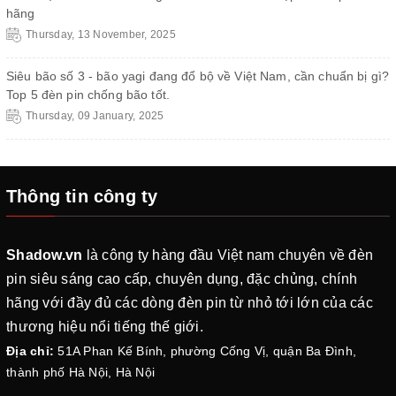
hãng
Thursday, 13 November, 2025
Siêu bão số 3 - bão yagi đang đổ bộ về Việt Nam, cần chuẩn bị gì?
Top 5 đèn pin chống bão tốt.
Thursday, 09 January, 2025
Thông tin công ty
Shadow.vn
là công ty hàng đầu Việt nam chuyên về đèn
pin siêu sáng cao cấp, chuyên dụng, đặc chủng, chính
hãng với đầy đủ các dòng đèn pin từ nhỏ tới lớn của các
thương hiệu nổi tiếng thế giới.
Địa chỉ:
51A Phan Kế Bính, phường Cống Vị, quận Ba Đình,
thành phố Hà Nội, Hà Nội