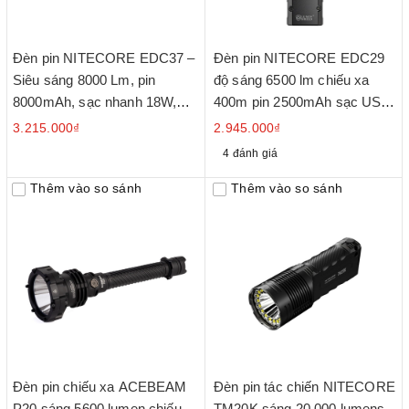
Đèn pin NITECORE EDC37 –
Đèn pin NITECORE EDC29
Siêu sáng 8000 Lm, pin
độ sáng 6500 lm chiếu xa
8000mAh, sạc nhanh 18W,
400m pin 2500mAh sạc USB-
màn hình OLED
C màn hình OLED
3.215.000₫
2.945.000₫
4 đánh giá
Thêm vào so sánh
Thêm vào so sánh
Đèn pin chiếu xa ACEBEAM
Đèn pin tác chiến NITECORE
P20 sáng 5600 lumen chiếu
TM20K sáng 20.000 lumens