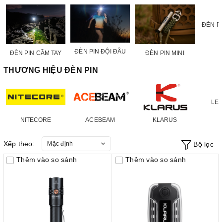
ĐÈN P
ĐÈN PIN ĐỘI ĐẦU
ĐÈN PIN MINI
ĐÈN PIN CẦM TAY
THƯƠNG HIỆU ĐÈN PIN
LE
NITECORE
ACEBEAM
KLARUS
Xếp theo:
Mặc định
Bộ lọc
Thêm vào so sánh
Thêm vào so sánh