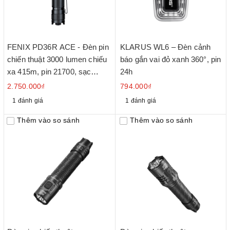
FENIX PD36R ACE - Đèn pin
KLARUS WL6 – Đèn cảnh
chiến thuật 3000 lumen chiếu
báo gắn vai đỏ xanh 360°, pin
xa 415m, pin 21700, sạc
24h
USB-C
2.750.000₫
794.000₫
1 đánh giá
1 đánh giá
Thêm vào so sánh
Thêm vào so sánh