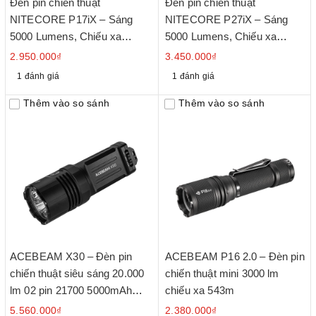
Đèn pin chiến thuật
Đèn pin chiến thuật
NITECORE P17iX – Sáng
NITECORE P27iX – Sáng
5000 Lumens, Chiếu xa
5000 Lumens, Chiếu xa
330m, Sạc nhanh USB-C
430m, Sạc nhanh USB-C
2.950.000₫
3.450.000₫
18W
18W
1 đánh giá
1 đánh giá
Thêm vào so sánh
Thêm vào so sánh
ACEBEAM X30 – Đèn pin
ACEBEAM P16 2.0 – Đèn pin
chiến thuật siêu sáng 20.000
chiến thuật mini 3000 lm
lm 02 pin 21700 5000mAh
chiếu xa 543m
sạc USB-C
5.560.000₫
2.380.000₫