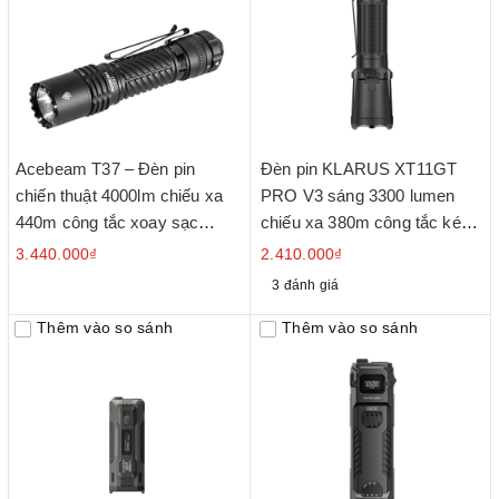
Acebeam T37 – Đèn pin
Đèn pin KLARUS XT11GT
chiến thuật 4000lm chiếu xa
PRO V3 sáng 3300 lumen
440m công tắc xoay sạc
chiếu xa 380m công tắc kép
USB-C
thế hệ 6
3.440.000₫
2.410.000₫
3 đánh giá
Thêm vào so sánh
Thêm vào so sánh