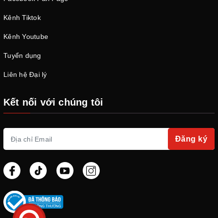
Kênh Tiktok
Kênh Youtube
Tuyển dụng
Liên hệ Đại lý
Kết nối với chúng tôi
Đăng ký
Fenix TK20R V2 là chiếc đèn tác chiến với những ưu năng vượt
trội.
4.3 Acebeam P15
Acebeam P15 là đèn tác chiến có độ sáng lên đến 1700 lumens,
chiếu xa tới 330m. Kích thước nhỏ gọn nhưng với 1 pin sạc