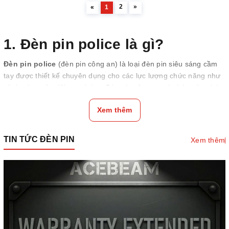
2
»
«
1
1. Đèn pin police là gì?
Đèn pin police
(đèn pin công an) là loại đèn pin siêu sáng cầm
tay được thiết kế chuyên dụng cho các lực lượng chức năng như
cảnh sát, quân đội, an ninh.... Đèn pin công an có chức năng kép:
Chiếu sáng và tự vệ. Với thiết kế đặc biệt, loại đèn này cho ánh
Xem thêm
sáng rất mạnh và chiếu sáng được một diện tích lớn, phù hợp
cho các hoạt động thiếu sáng. Ngoài ra, đèn pin police còn có
chức năng như một công cụ để tự vệ trong tình huống nguy hiểm.
TIN TỨC ĐÈN PIN
Xem thêm
Những dòng đèn pin siêu sáng police đều có chất lượng rất tốt,
đạt tiêu chuẩn nghiêm ngặt, tiết kiệm năng lượng hơn nhiều so
với các dòng đèn pin thường.
2. Tính năng vượt trội của đèn
pin police