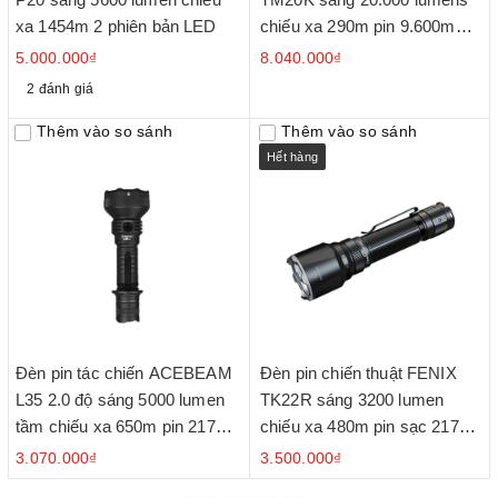
xa 1454m 2 phiên bản LED
chiếu xa 290m pin 9.600mAh
công tắc phản ứng nhanh
5.000.000₫
8.040.000₫
2 đánh giá
Thêm vào so sánh
Thêm vào so sánh
Hết hàng
Đèn pin tác chiến ACEBEAM
Đèn pin chiến thuật FENIX
L35 2.0 độ sáng 5000 lumen
TK22R sáng 3200 lumen
tầm chiếu xa 650m pin 21700
chiếu xa 480m pin sạc 21700
5000mAh kèm theo
USB-C công tắc xoay chiến
3.070.000₫
3.500.000₫
thuật