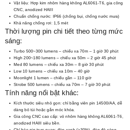
Vật liệu: Hợp kim nhôm hàng không AL6061-T6, gia công
CNC, anodized HAIII
Chuẩn chống nước: IP66 (chống bụi, chống nước mưa)
Khả năng chống rơi: 1,5 mét
Thời lượng pin chi tiết theo từng mức
sáng:
Turbo 500~300 lumens – chiếu xa 70m – 1 giờ 30 phút
High 200~180 lumens – chiếu xa 50m – 2 giờ 45 phút
Med 80 lumens – chiếu xa 30m – 8 giờ 30 phút
Low 10 lumens – chiếu xa 10m – 40 giờ
Moonlight 1 lumen – chiếu gần – 110 giờ
Strobe 500 lumens – chiếu xa 70m – 7 giờ 30 phút
Tính năng nổi bật khác:
Kích thước siêu nhỏ gọn: chỉ bằng viên pin 14500/AA, dễ
dàng bỏ túi hoặc gắn móc khóa.
Gia công CNC cao cấp: vỏ nhôm hàng không AL6061-T6,
anodized HAIII siêu bền.
Chỉ báo pin trực quan: đèn xanh (>30%), đèn đỏ sáng