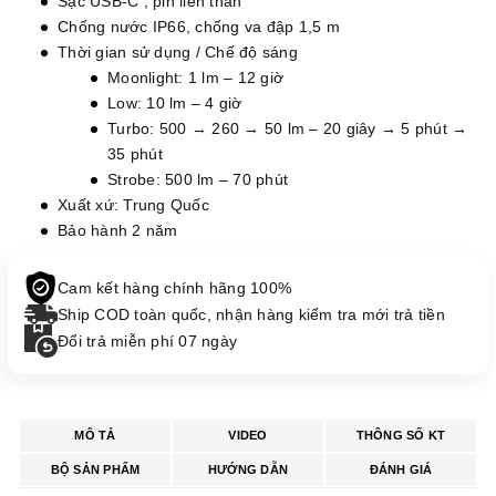
Sạc USB-C , pin liền thân
Chống nước IP66, chống va đập 1,5 m
Thời gian sử dụng / Chế độ sáng
Moonlight: 1 lm – 12 giờ
Low: 10 lm – 4 giờ
Turbo: 500 → 260 → 50 lm – 20 giây → 5 phút →
35 phút
Strobe: 500 lm – 70 phút
Xuất xứ: Trung Quốc
Bảo hành 2 năm
Cam kết hàng chính hãng 100%
Ship COD toàn quốc, nhận hàng kiểm tra mới trả tiền
Đổi trả miễn phí 07 ngày
MÔ TẢ
VIDEO
THÔNG SỐ KT
BỘ SẢN PHẨM
HƯỚNG DẪN
ĐÁNH GIÁ