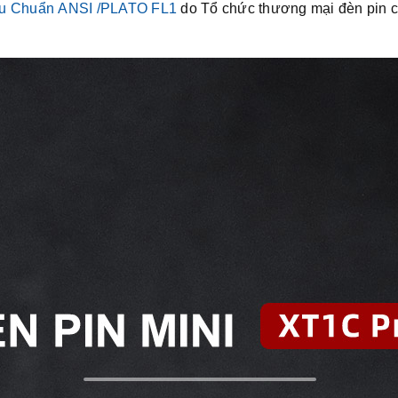
êu Chuẩn ANSI /PLATO FL1
do Tổ chức thương mại đèn pin c