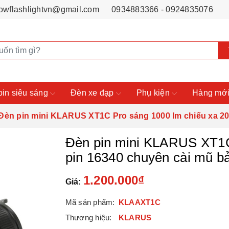
owflashlightvn@gmail.com
0934883366 - 0924835076
pin siêu sáng
Đèn xe đạp
Phụ kiện
Hàng mới
Đèn pin mini KLARUS XT1C Pro sáng 1000 lm chiếu xa 2
Đèn pin mini KLARUS XT1C
pin 16340 chuyên cài mũ b
1.200.000₫
Giá:
Mã sản phẩm:
KLAAXT1C
Thương hiệu:
KLARUS