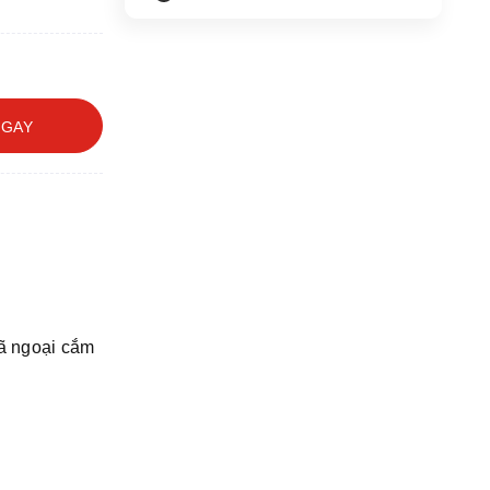
NGAY
dã ngoại cắm