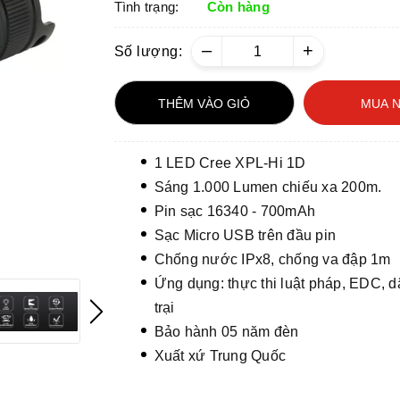
Tình trạng:
Còn hàng
–
+
Số lượng:
THÊM VÀO GIỎ
MUA 
1 LED Cree XPL-Hi 1D
Sáng 1.000 Lumen chiếu xa 200m.
Pin sạc 16340 - 700mAh
Sạc Micro USB trên đầu pin
Chống nước IPx8, chống va đập 1m
Ứng dụng: thực thi luật pháp, EDC, 
trại
Bảo hành 05 năm đèn
Xuất xứ Trung Quốc