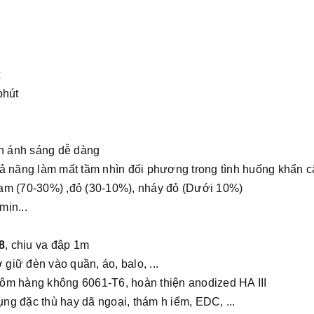
t
phút
ỉnh ánh sáng dễ dàng
hả năng làm mất tầm nhìn đối phương trong tình huống khẩn c
cam (70-30%) ,đỏ (30-10%), nháy đỏ (Dưới 10%)
mịn...
8
, chịu va đập 1m
 giữ đèn vào quần, áo, balo, ...
hôm hàng không 6061-T6, hoàn thiện anodized HA III
ng đặc thù hay dã ngoại, thám h iểm, EDC, ...