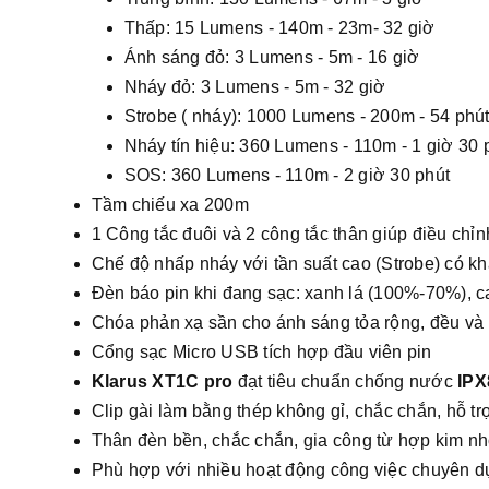
Thấp: 15 Lumens - 140m - 23m- 32 giờ
Ánh sáng đỏ: 3 Lumens - 5m - 16 giờ
Nháy đỏ: 3 Lumens - 5m - 32 giờ
Strobe ( nháy): 1000 Lumens - 200m - 54 phú
Nháy tín hiệu: 360 Lumens - 110m - 1 giờ 30 
SOS: 360 Lumens - 110m - 2 giờ 30 phút
Tầm chiếu xa 200m
1 Công tắc đuôi và 2 công tắc thân giúp điều ch
Chế độ nhấp nháy với tần suất cao (Strobe) có k
Đèn báo pin khi đang sạc: xanh lá (100%-70%), 
Chóa phản xạ sần cho ánh sáng tỏa rộng, đều và 
Cổng sạc Micro USB tích hợp đầu viên pin
Klarus XT1C pro
đạt tiêu chuẩn chống nước
IPX
Clip gài làm bằng thép không gỉ, chắc chắn, hỗ trợ
Thân đèn bền, chắc chắn, gia công từ hợp kim n
Phù hợp với nhiều hoạt động công việc chuyên dụ