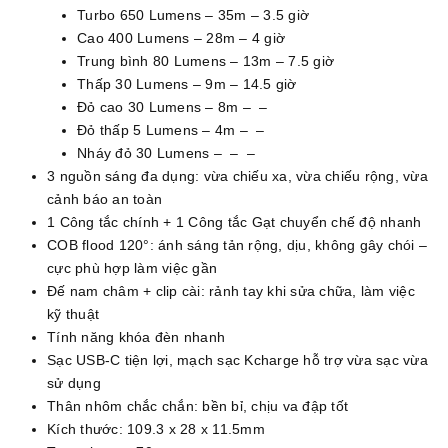
Turbo 650 Lumens – 35m – 3.5 giờ
Cao 400 Lumens – 28m – 4 giờ
Trung bình 80 Lumens – 13m – 7.5 giờ
Thấp 30 Lumens – 9m – 14.5 giờ
Đỏ cao 30 Lumens – 8m – –
Đỏ thấp 5 Lumens – 4m – –
Nháy đỏ 30 Lumens – – –
3 nguồn sáng đa dụng: vừa chiếu xa, vừa chiếu rộng, vừa
cảnh báo an toàn
1 Công tắc chính + 1 Công tắc Gạt chuyển chế độ nhanh
COB flood 120°: ánh sáng tản rộng, dịu, không gây chói –
cực phù hợp làm việc gần
Đế nam châm + clip cài: rảnh tay khi sửa chữa, làm việc
kỹ thuật
Tính năng khóa đèn nhanh
Sạc USB-C tiện lợi, mạch sạc Kcharge hỗ trợ vừa sạc vừa
sử dụng
Thân nhôm chắc chắn: bền bỉ, chịu va đập tốt
Kích thước: 109.3 x 28 x 11.5mm