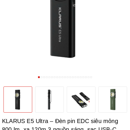
KLARUS E5 Ultra – Đèn pin EDC siêu mỏng
800 lm, xa 120m 3 nguồn sáng, sạc USB-C