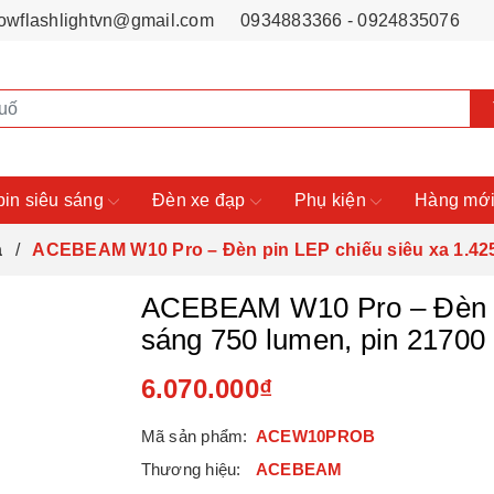
owflashlightvn@gmail.com
0934883366 - 0924835076
pin siêu sáng
Đèn xe đạp
Phụ kiện
Hàng mới
a
ACEBEAM W10 Pro – Đèn pin LEP chiếu siêu xa 1.42
ACEBEAM W10 Pro – Đèn pi
sáng 750 lumen, pin 2170
6.070.000₫
Mã sản phẩm:
ACEW10PROB
Thương hiệu:
ACEBEAM