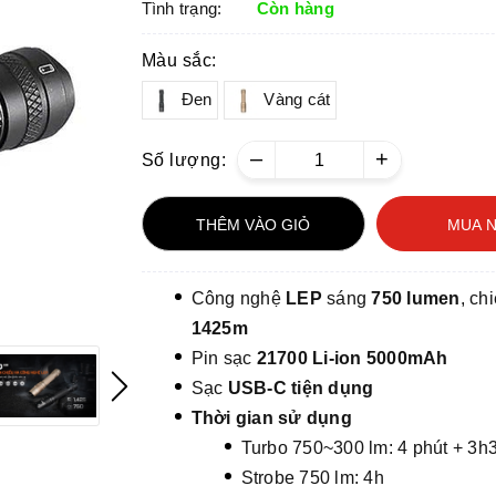
Tình trạng:
Còn hàng
Màu sắc:
Đen
Vàng cát
–
+
Số lượng:
THÊM VÀO GIỎ
MUA 
Công nghệ
LEP
sáng
750 lumen
, ch
1425m
Pin sạc
21700 Li-ion 5000mAh
Sạc
USB-C tiện dụng
Thời gian sử dụng
Turbo 750~300 lm: 4 phút + 3h
Strobe 750 lm: 4h