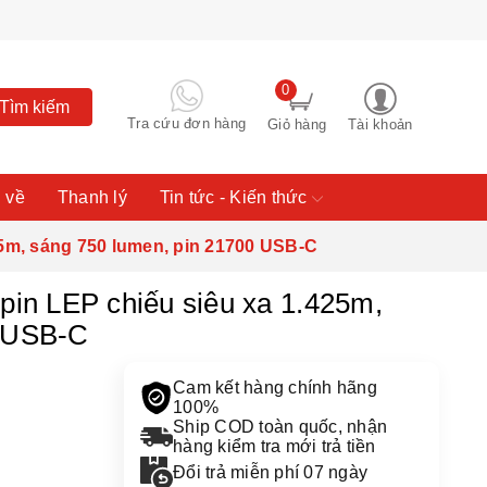
0
Tìm kiếm
Tra cứu đơn hàng
Giỏ hàng
Tài khoản
 về
Thanh lý
Tin tức - Kiến thức
5m, sáng 750 lumen, pin 21700 USB-C
n LEP chiếu siêu xa 1.425m,
0 USB-C
Cam kết hàng chính hãng
100%
Ship COD toàn quốc, nhận
hàng kiểm tra mới trả tiền
Đổi trả miễn phí 07 ngày