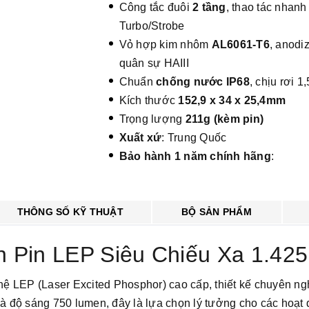
Công tắc đuôi
2 tầng
, thao tác nhanh
Turbo/Strobe
Vỏ hợp kim nhôm
AL6061-T6
, anodi
quân sự HAIII
Chuẩn
chống nước IP68
, chịu rơi 1
Kích thước
152,9 x 34 x 25,4mm
Trọng lượng
211g (kèm pin)
Xuất xứ
: Trung Quốc
Bảo hành 1 năm chính hãng
:
THÔNG SỐ KỸ THUẬT
BỘ SẢN PHẨM
Pin LEP Siêu Chiếu Xa 1.42
EP (Laser Excited Phosphor) cao cấp, thiết kế chuyên nghi
 và độ sáng 750 lumen, đây là lựa chọn lý tưởng cho các hoạt