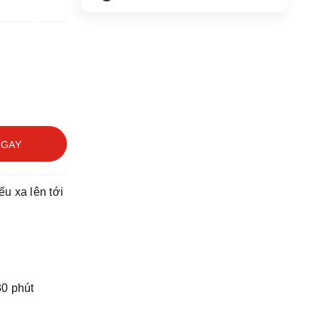
NGAY
iếu xa lên tới
30 phút