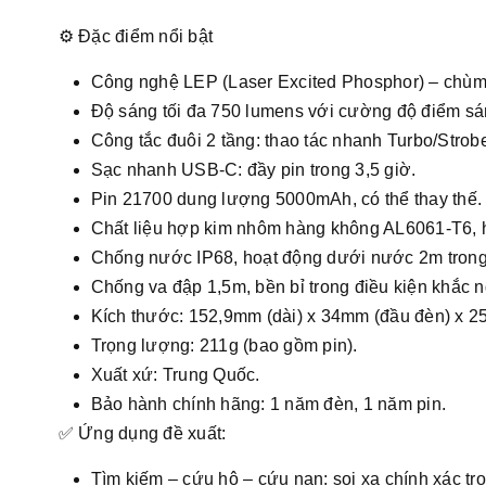
⚙️ Đặc điểm nổi bật
Công nghệ LEP (Laser Excited Phosphor) – chùm s
Độ sáng tối đa 750 lumens với cường độ điểm sá
Công tắc đuôi 2 tầng: thao tác nhanh Turbo/Strob
Sạc nhanh USB-C: đầy pin trong 3,5 giờ.
Pin 21700 dung lượng 5000mAh, có thể thay thế.
Chất liệu hợp kim nhôm hàng không AL6061-T6, h
Chống nước IP68, hoạt động dưới nước 2m trong
Chống va đập 1,5m, bền bỉ trong điều kiện khắc n
Kích thước: 152,9mm (dài) x 34mm (đầu đèn) x 2
Trọng lượng: 211g (bao gồm pin).
Xuất xứ: Trung Quốc.
Bảo hành chính hãng: 1 năm đèn, 1 năm pin.
✅ Ứng dụng đề xuất:
Tìm kiếm – cứu hộ – cứu nạn: soi xa chính xác tr