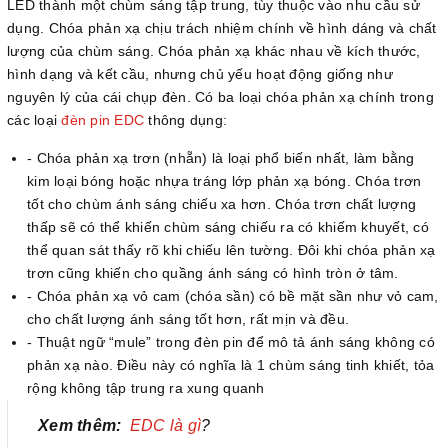
LED thành một chùm sáng tập trung, tùy thuộc vào nhu cầu sử
dụng. Chóa phản xạ chịu trách nhiệm chính về hình dáng và chất
lượng của chùm sáng. Chóa phản xạ khác nhau về kích thước,
hình dạng và kết cầu, nhưng chủ yếu hoạt động giống như
nguyên lý của cái chụp đèn. Có ba loại chóa phản xạ chính trong
các loại
đèn pin EDC
thông dụng:
- Chóa phản xạ trơn (nhẵn) là loại phổ biến nhất, làm bằng
kim loại bóng hoặc nhựa tráng lớp phản xạ bóng. Chóa trơn
tốt cho chùm ánh sáng chiếu xa hơn. Chóa trơn chất lượng
thấp sẽ có thể khiến chùm sáng chiếu ra có khiếm khuyết, có
thể quan sát thấy rõ khi chiếu lên tường. Đôi khi chóa phản xạ
trơn cũng khiến cho quầng ánh sáng có hình tròn ở tâm.
- Chóa phản xạ vỏ cam (chóa sần) có bề mặt sần như vỏ cam,
cho chất lượng ánh sáng tốt hơn, rất mịn và đều.
- Thuật ngữ “mule” trong đèn pin để mô tả ánh sáng không có
phản xạ nào. Điều này có nghĩa là 1 chùm sáng tinh khiết, tỏa
rộng không tập trung ra xung quanh
Xem thêm:
EDC là gì
?