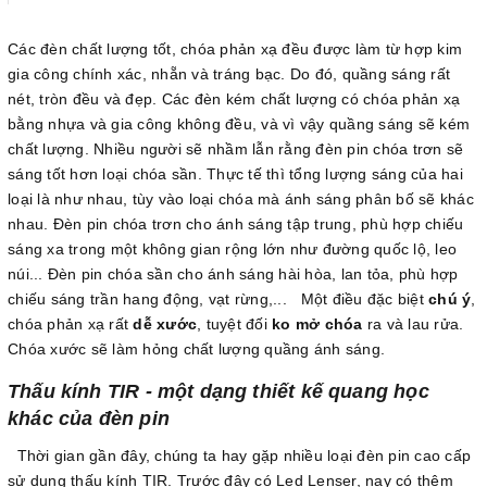
Các đèn chất lượng tốt, chóa phản xạ đều được làm từ hợp kim
gia công chính xác, nhẵn và tráng bạc. Do đó, quầng sáng rất
nét, tròn đều và đẹp. Các đèn kém chất lượng có chóa phản xạ
bằng nhựa và gia công không đều, và vì vậy quầng sáng sẽ kém
chất lượng. Nhiều người sẽ nhầm lẫn rằng đèn pin chóa trơn sẽ
sáng tốt hơn loại chóa sần. Thực tế thì tổng lượng sáng của hai
loại là như nhau, tùy vào loại chóa mà ánh sáng phân bố sẽ khác
nhau. Đèn pin chóa trơn cho ánh sáng tập trung, phù hợp chiếu
sáng xa trong một không gian rộng lớn như đường quốc lộ, leo
núi... Đèn pin chóa sần cho ánh sáng hài hòa, lan tỏa, phù hợp
chiếu sáng trần hang động, vạt rừng,... Một điều đặc biệt
chú ý
,
chóa phản xạ rất
dễ xước
, tuyệt đối
ko mở chóa
ra và lau rửa.
Chóa xước sẽ làm hỏng chất lượng quầng ánh sáng.
Thấu kính TIR - một dạng thiết kế quang học
khác của đèn pin
Thời gian gần đây, chúng ta hay gặp nhiều loại đèn pin cao cấp
sử dụng thấu kính TIR. Trước đây có Led Lenser, nay có thêm