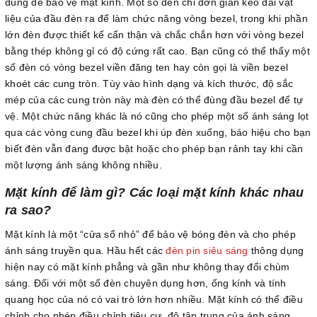
dùng để bảo vệ mặt kính. Một số đèn chỉ đơn giản kéo dài vật
liệu của đầu đèn ra để làm chức năng vòng bezel, trong khi phần
lớn đèn được thiết kế cẩn thận và chắc chắn hơn với vòng bezel
bằng thép không gỉ có độ cứng rất cao. Bạn cũng có thể thấy một
số đèn có vòng bezel viền đăng ten hay còn gọi là viền bezel
khoét các cung tròn. Tùy vào hình dạng và kích thước, độ sắc
mép của các cung tròn này mà đèn có thể đùng đầu bezel để tự
vệ. Một chức năng khác là nó cũng cho phép một số ánh sáng lọt
qua các vòng cung đầu bezel khi úp đèn xuống, báo hiệu cho bạn
biết đèn vẫn đang được bật hoặc cho phép bạn rảnh tay khi cần
một lượng ánh sáng không nhiều.
Mặt kính để làm gì? Các loại mặt kính khác nhau
ra sao?
Mặt kính là một “cửa sổ nhỏ” để bảo vệ bóng đèn và cho phép
ánh sáng truyền qua. Hầu hết các
đèn pin siêu sáng
thông dụng
hiện nay có mặt kính phẳng và gần như không thay đổi chùm
sáng. Đối với một số đèn chuyên dụng hơn, ống kính và tính
quang học của nó có vai trò lớn hơn nhiều. Mặt kính có thể điều
chỉnh cho phép điều chỉnh tiêu cự, độ tập trung của ánh sáng,