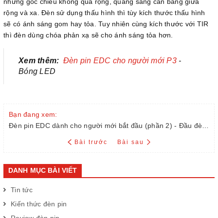
nhưng góc chiếu không quá rộng, quầng sáng cân bằng giữa
rộng và xa. Đèn sử dụng thấu hình thì tùy kích thước thấu hình
sẽ có ánh sáng gom hay tỏa. Tuy nhiên cùng kích thước với TIR
thì đèn dùng chóa phản xạ sẽ cho ánh sáng tỏa hơn.
Xem thêm:
Đèn pin EDC cho người mới P3
-
Bóng LED
Bạn đang xem:
Đèn pin EDC dành cho người mới bắt đầu (phần 2) - Đầu đèn pin
Bài trước
Bài sau
DANH MỤC BÀI VIẾT
Tin tức
Kiến thức đèn pin
Review đèn pin