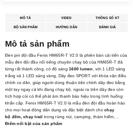
MÔ TẢ
VIDEO
THÔNG SỐ KT
BỘ SẢN PHẨM
HƯỚNG DẪN
ĐÁNH GIÁ
Mô tả sản phẩm
Đèn pin đội đầu Fenix HM65R-T V2.0 là phiên bản cải tiến của
mẫu đèn đội đầu nổi tiếng chuyên chạy bộ của HM65R-T đã
từng rất thành công, có độ sáng
1600 lumen
, với 1 LED sáng
trắng và 1 LED sáng vàng, Dây đeo SPORT với khóa vặn điều
chỉnh co dãn, giúp người dùng thuận tiện chỉnh dây đeo bằng
một tay ngay cả khi đang chạy bộ, ngoài ra trên dây đeo còn
tích hợp còi có thể phát âm thanh báo hiệu trong tình huống
khẩn cấp. Fenix ​​HM65R-T V2.0 là mẫu đèn đội đầu hoàn hảo
cho mọi hoạt động dân dụng và đặc biệt dành cho
chạy
bộ đêm, chạy trail
trong rừng núi, camping, thám hiểm,...
Điểm nổi bật của sản phẩm