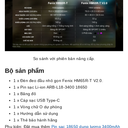
So sánh với phiên bản nâng cấp.
Bộ sản phẩm
1 x Đèn đeo đầu nhỏ gọn Fenix HM65R-T V2.0.
1 x Pin sạc Li-ion ARB-L18-3400 18650
1 x Băng đô
1 x Cáp sạc USB Type-C
1 x Vòng chữ O dự phòng
1 x Hướng dẫn sử dụng
1 x Thẻ bảo hành hãng
Phụ kiện: Đặt mua thêm
Pin sạc 18650 dung lượng 3400mAh