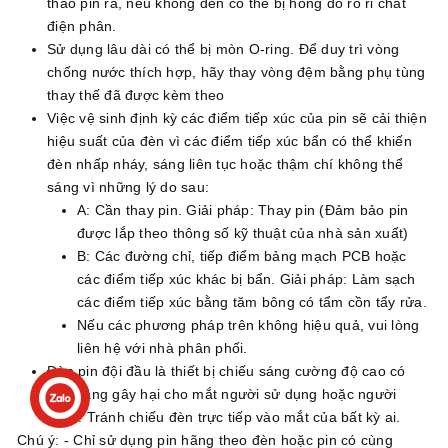
tháo pin ra, nếu không đèn có thể bị hỏng do rò rỉ chất
điện phân.
Sử dụng lâu dài có thể bị mòn O-ring. Để duy trì vòng
chống nước thích hợp, hãy thay vòng đệm bằng phụ tùng
thay thế đã được kèm theo
Việc vệ sinh định kỳ các điểm tiếp xúc của pin sẽ cải thiện
hiệu suất của đèn vì các điểm tiếp xúc bẩn có thể khiến
đèn nhấp nháy, sáng liên tục hoặc thậm chí không thể
sáng vì những lý do sau:
A: Cần thay pin. Giải pháp: Thay pin (Đảm bảo pin
được lắp theo thông số kỹ thuật của nhà sản xuất)
B: Các đường chỉ, tiếp điểm bảng mạch PCB hoặc
các điểm tiếp xúc khác bị bẩn. Giải pháp: Làm sạch
các điểm tiếp xúc bằng tăm bông có tẩm cồn tẩy rửa.
Nếu các phương pháp trên không hiệu quả, vui lòng
liên hệ với nhà phân phối.
Đèn pin đội đầu là thiết bị chiếu sáng cường độ cao có
khả năng gây hại cho mắt người sử dụng hoặc người
khác. Tránh chiếu đèn trực tiếp vào mắt của bất kỳ ai.
Chú ý:
- Chỉ sử dụng pin hãng theo đèn hoặc pin có cùng