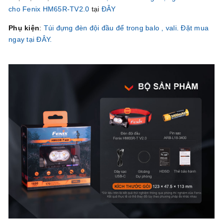
cho Fenix HM65R-T
V2.0
tại
ĐÂY
Phụ kiện
:
Túi đựng đèn đội đầu để trong balo , vali. Đặt mua
ngay tại ĐÂY.