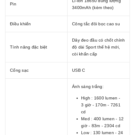
Li-ion 18650 dung lượng
Pin
3400mAh (kèm theo)
Điều khiển
Công tắc đôi bọc cao su
Dây đeo đầu có chốt chỉnh
Tính năng đặc biệt
độ dài Sport thế hệ mới,
còi khẩn cấp
Cổng sạc
USB C
Ánh sáng trắng:
High : 1600 lumen -
3 giờ - 170m - 7261
cd
Med : 400 lumen - 12
giờ - 83m - 2304 cd
Low : 130 lumen - 24