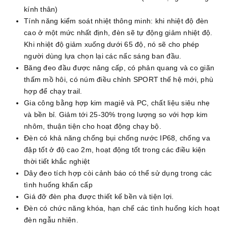
kính thân)
Tính năng kiểm soát nhiệt thông minh: khi nhiệt độ đèn
cao ở một mức nhất định, đèn sẽ tự động giảm nhiệt độ.
Khi nhiệt độ giảm xuống dưới 65 độ, nó sẽ cho phép
người dùng lựa chọn lại các nấc sáng ban đầu.
Băng đeo đầu được nâng cấp, có phản quang và co giãn
thấm mồ hôi, có núm điều chỉnh SPORT thế hệ mới, phù
hợp để chạy trail.
Gia công bằng hợp kim magiê và PC, chất liệu siêu nhẹ
và bền bỉ. Giảm tới 25-30% trọng lượng so với hợp kim
nhôm, thuận tiện cho hoạt động chạy bộ.
Đèn có khả năng chống bụi chống nước IP68, chống va
đập tốt ở độ cao 2m, hoạt động tốt trong các điều kiện
thời tiết khắc nghiệt
Dây đeo tích hợp còi cảnh báo có thể sử dụng trong các
tình huống khẩn cấp
Giá đỡ đèn pha được thiết kế bền và tiện lợi.
Đèn có chức năng khóa, hạn chế các tình huống kích hoạt
đèn ngẫu nhiên.