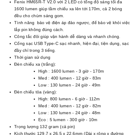
Fenix HM65R-T V2.0 với 2 LED có tổng độ sáng tối đa
1600 lumen giúp tầm chiếu xa lên tới 170m, cả 2 bóng
đều cho chùm sáng gom.
Tính năng bảo vệ điện áp đảo ngược, để bảo vệ khỏi việc
lắp pin không đúng cách.
Công tắc đôi giúp vận hành dễ dàng và nhanh chóng.
Cổng sạc USB Type-C sạc nhanh, hiện đại, tiện dụng, sạc
đầy chỉ trong 3 tiếng.
Thời gian sử dụng
Đèn chiếu xa (trắng):
High : 1600 lumen - 3 giờ - 170m
Med : 400 lumen - 12 giờ - 83m
Low : 130 lumen - 24 giờ - 49m
Đèn chiếu tỏa (vàng):
High: 800 lumen - 6 giờ - 112m
Med : 400 lumen - 12 giờ - 82m
Low : 130 lumen - 24 giờ - 48m
Eco : 5 lumen - 300 giờ - 10m
Trọng lượng 132 gram (cả pin)
Kích thước 129.7 x 26.5 x 22.6mm (Dài x rộng x đường