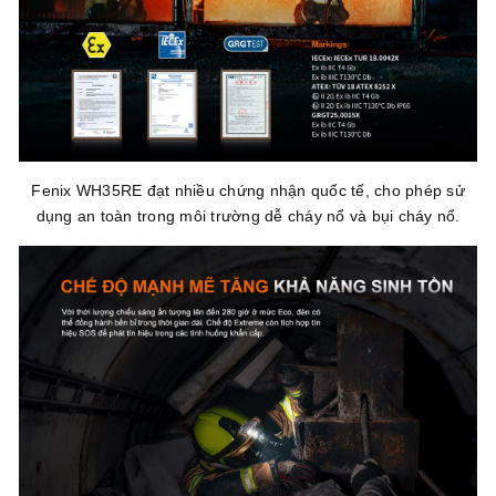
Fenix WH35RE đạt nhiều chứng nhận quốc tế, cho phép sử
dụng an toàn trong môi trường dễ cháy nổ và bụi cháy nổ.