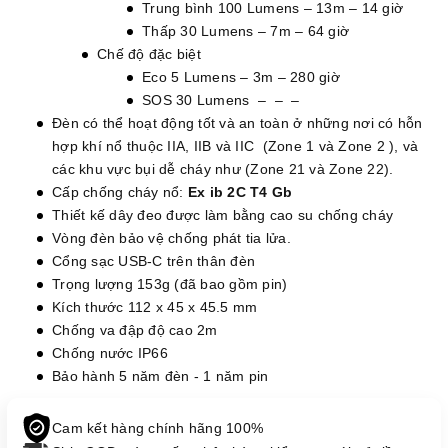
Trung bình 100 Lumens – 13m – 14 giờ
Thấp 30 Lumens – 7m – 64 giờ
Chế độ đặc biệt
Eco 5 Lumens – 3m – 280 giờ
SOS 30 Lumens – – –
Đèn có thể hoạt động tốt và an toàn ở những nơi có hỗn
hợp khí nổ thuộc IIA, IIB và IIC (Zone 1 và Zone 2 ), và
các khu vực bụi dễ cháy như (Zone 21 và Zone 22).
Cấp chống cháy nổ:
Ex ib 2C T4 Gb
Thiết kế dây đeo được làm bằng cao su chống cháy
Vòng đèn bảo vệ chống phát tia lửa.
Cổng sạc USB-C trên thân đèn
Trọng lượng 153g (đã bao gồm pin)
Kích thước 112 x 45 x 45.5 mm
Chống va đập độ cao 2m
Chống nước IP66
Bảo hành 5 năm đèn - 1 năm pin
Cam kết hàng chính hãng 100%