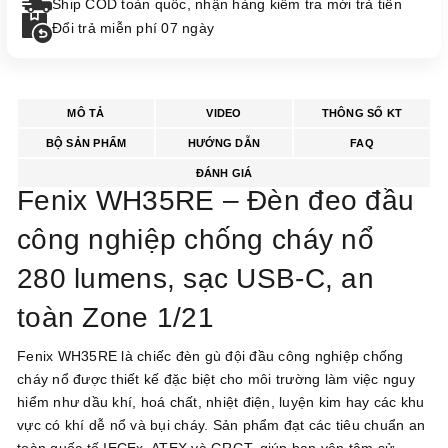
Ship COD toàn quốc, nhận hàng kiểm tra mới trả tiền
Đổi trả miễn phí 07 ngày
MÔ TẢ
VIDEO
THÔNG SỐ KT
BỘ SẢN PHẨM
HƯỚNG DẪN
FAQ
ĐÁNH GIÁ
Fenix WH35RE – Đèn đeo đầu
công nghiệp chống cháy nổ
280 lumens, sạc USB-C, an
toàn Zone 1/21
Fenix WH35RE là chiếc đèn gù đội đầu công nghiệp chống
cháy nổ được thiết kế đặc biệt cho môi trường làm việc nguy
hiểm như dầu khí, hoá chất, nhiệt điện, luyện kim hay các khu
vực có khí dễ nổ và bụi cháy. Sản phẩm đạt các tiêu chuẩn an