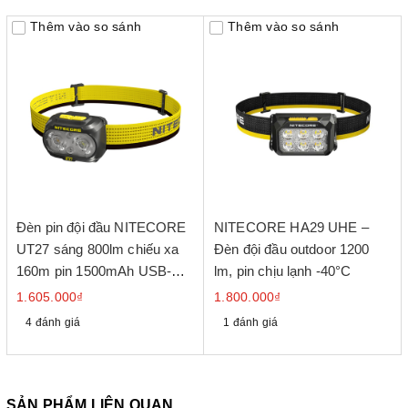
Thêm vào so sánh
Thêm vào so sánh
Đèn pin đội đầu NITECORE
NITECORE HA29 UHE –
UT27 sáng 800lm chiếu xa
Đèn đội đầu outdoor 1200
160m pin 1500mAh USB-C
lm, pin chịu lạnh -40°C
chuyên chạy marathon, chạy
1.605.000₫
1.800.000₫
trail
4 đánh giá
1 đánh giá
SẢN PHẨM LIÊN QUAN