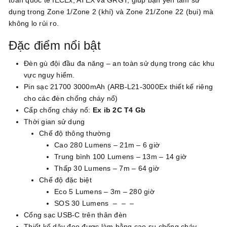
toàn quốc tế IECEx, ATEX và GRGT, giúp bạn yên tâm sử
dụng trong Zone 1/Zone 2 (khí) và Zone 21/Zone 22 (bụi) mà
không lo rủi ro.
Đặc điểm nổi bật
Đèn gù đội đầu đa năng – an toàn sử dụng trong các khu
vực nguy hiểm.
Pin sạc 21700 3000mAh (ARB-L21-3000Ex thiết kế riêng
cho các đèn chống cháy nổ)
Cấp chống cháy nổ:
Ex ib 2C T4 Gb
Thời gian sử dụng
Chế độ thông thường
Cao 280 Lumens – 21m – 6 giờ
Trung bình 100 Lumens – 13m – 14 giờ
Thấp 30 Lumens – 7m – 64 giờ
Chế độ đặc biệt
Eco 5 Lumens – 3m – 280 giờ
SOS 30 Lumens – – –
Cổng sạc USB-C trên thân đèn
Thiết kế dây đeo được làm bằng cao su chống cháy