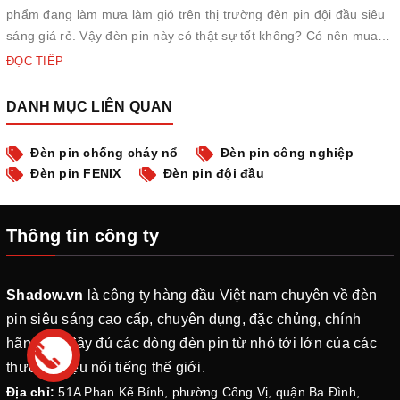
phẩm đang làm mưa làm gió trên thị trường đèn pin đội đầu siêu
sáng giá rẻ. Vậy đèn pin này có thật sự tốt không? Có nên mua
loại đèn pin này không? Cùng Shadow tìm hiểu qua bài viết này
ĐỌC TIẾP
nhé. 1. Giới thiệu về đèn pin đội đầu 8 bóng siêu s...
DANH MỤC LIÊN QUAN
Đèn pin chống cháy nổ
Đèn pin công nghiệp
Đèn pin FENIX
Đèn pin đội đầu
Thông tin công ty
Shadow.vn
là công ty hàng đầu Việt nam chuyên về đèn
pin siêu sáng cao cấp, chuyên dụng, đặc chủng, chính
hãng với đầy đủ các dòng đèn pin từ nhỏ tới lớn của các
thương hiệu nổi tiếng thế giới.
Địa chỉ:
51A Phan Kế Bính, phường Cống Vị, quận Ba Đình,