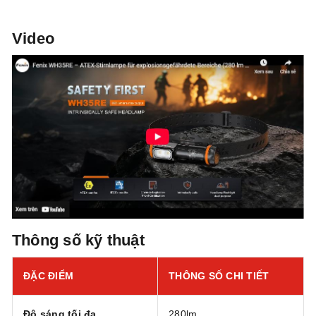
Video
Thông số kỹ thuật
ĐẶC ĐIỂM
THÔNG SỐ CHI TIẾT
Độ sáng tối đa
280lm