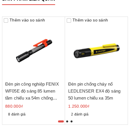
Thêm vào so sánh
Thêm vào so sánh
Đèn pin công nghiệp FENIX
Đèn pin chống cháy nổ
WF05E độ sáng 85 lumen
LEDLENSER EX4 độ sáng
tầm chiếu xa 54m chống
50 lumen chiếu xa 35m
cháy nổ sử dụng 2 pin kiềm
880.000₫
1.250.000₫
AAA
8 đánh giá
2 đánh giá