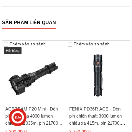
SẢN PHẨM LIÊN QUAN
Thêm vào so sánh
Thêm vào so sánh
Hết hàng
ACEBEAM P20 Mini - Đèn
FENIX PD36R ACE - Đèn
pin chiếu xa 4000 lumen
pin chiến thuật 3000 lumen
chiếu xa 1035m, pin 21700
chiếu xa 415m, pin 21700,
6400mAh, sạc USB-C
sạc USB-C
3.200.000₫
2.750.000₫