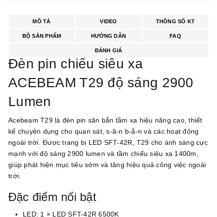
MÔ TẢ
VIDEO
THÔNG SỐ KT
BỘ SẢN PHẨM
HƯỚNG DẪN
FAQ
ĐÁNH GIÁ
Đèn pin chiếu siêu xa
ACEBEAM T29 độ sáng 2900
Lumen
Acebeam T29 là đèn pin săn bắn tầm xa hiệu năng cao, thiết
kế chuyên dụng cho quan sát, s-ă-n b-ắ-n và các hoạt động
ngoài trời. Được trang bị LED SFT-42R, T29 cho ánh sáng cực
mạnh với độ sáng 2900 lumen và tầm chiếu siêu xa 1400m,
giúp phát hiện mục tiêu sớm và tăng hiệu quả công việc ngoài
trời.
Đặc điểm nổi bật
LED: 1 × LED SFT-42R 6500K