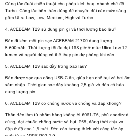
Công tắc đuôi chiến thuật cho phép kích hoạt nhanh chế độ
Turbo. Công tắc bên thân dùng để chuyển đổi các mức sáng
gồm Ultra Low, Low, Medium, High và Turbo.
4. ACEBEAM T29 sử dụng pin gì và thời lượng bao lâu?
Đèn đi kèm một pin sạc ACEBEAM 21700 dung lượng
5.600mAh. Thời lượng tối đa đạt 163 giờ ở mức Ultra Low 12
lumen và người dùng có thể thay pin dự phòng khi cần.
5. ACEBEAM T29 sạc đầy trong bao lâu?
Đèn được sạc qua cổng USB-C ẩn, giúp hạn chế bụi và hơi ẩm
xâm nhập. Thời gian sạc đầy khoảng 2,5 giờ và đèn có báo
dung lượng pin.
6. ACEBEAM T29 có chống nước và chống va đập không?
Thân đèn làm từ nhôm hàng không AL6061-T6, phủ anodized
cứng, đạt chuẩn chống nước và bụi IP68, đồng thời chịu va
đập ở độ cao 1,5 mét. Đèn còn tương thích với công tắc áp
suất từ xa ARPS-R02 2.0.