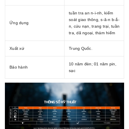
tuần tra an n-i-nh, kiểm
soát giao thông, s-ă-n b-ắ-
Ứng dụng
n, cứu nạn, trang trại, tuần
tra, dã ngoại, thám hiểm
Xuất xứ
Trung Quốc.
10 năm đèn; 01 năm pin,
Bảo hành
sạc