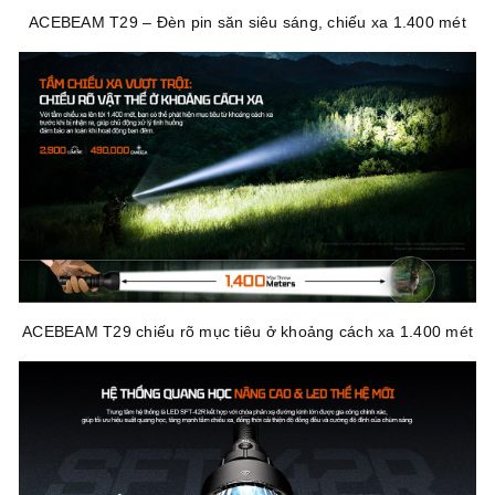
ACEBEAM T29 – Đèn pin săn siêu sáng, chiếu xa 1.400 mét
ACEBEAM T29 chiếu rõ mục tiêu ở khoảng cách xa 1.400 mét