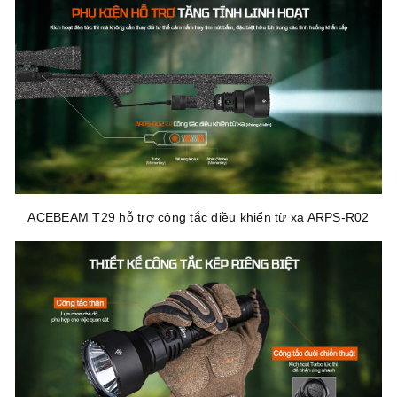
ACEBEAM T29 hỗ trợ công tắc điều khiển từ xa ARPS-R02