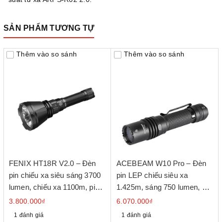
SẢN PHẨM TƯƠNG TỰ
Thêm vào so sánh
Thêm vào so sánh
FENIX HT18R V2.0 – Đèn
ACEBEAM W10 Pro – Đèn
pin chiếu xa siêu sáng 3700
pin LEP chiếu siêu xa
lumen, chiếu xa 1100m, pin
1.425m, sáng 750 lumen, pin
sạc 6000mAh, IP68
21700 USB-C
3.800.000₫
6.070.000₫
1 đánh giá
1 đánh giá