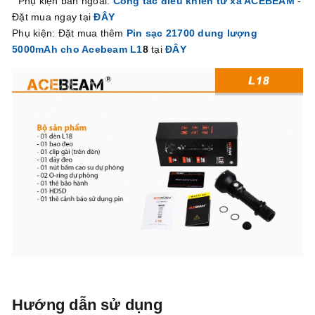
Phụ kiện bán ngoài:
Công tắc điều khiển từ xa ACEBEAM
-
Đặt mua ngay tại
ĐÂY
Phụ kiện: Đặt mua thêm
Pin sạc 21700 dung lượng
5000mAh cho Acebeam L1
8
tại
ĐÂY
Hướng dẫn sử dụng