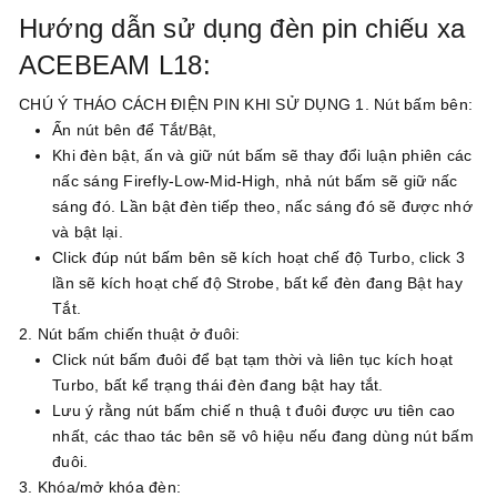
Hướng dẫn sử dụng đèn pin chiếu xa
ACEBEAM L18:
CHÚ Ý THÁO CÁCH ĐIỆN PIN KHI SỬ DỤNG
1. Nút bấm bên:
Ấn nút bên để Tắt/Bật,
Khi đèn bật, ấn và giữ nút bấm sẽ thay đổi luận phiên các
nấc sáng Firefly-Low-Mid-High, nhả nút bấm sẽ giữ nấc
sáng đó. Lần bật đèn tiếp theo, nấc sáng đó sẽ được nhớ
và bật lại.
Click đúp nút bấm bên sẽ kích hoạt chế độ Turbo, click 3
lần sẽ kích hoạt chế độ Strobe, bất kể đèn đang Bật hay
Tắt.
2. Nút bấm chiến thuật ở đuôi:
Click nút bấm đuôi để bạt tạm thời và liên tục kích hoạt
Turbo, bất kể trạng thái đèn đang bật hay tắt.
Lưu ý rằng nút bấm chiế n thuậ t đuôi được ưu tiên cao
nhất, các thao tác bên sẽ vô hiệu nếu đang dùng nút bấm
đuôi.
3. Khóa/mở khóa đèn: