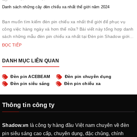
Danh sách những cây đèn chiếu xa nhất thế giới năm 2024
Bạn muốn tìm kiếm đèn pin chiếu xa nhất thế giới để phục vụ
công việc hàng ngày và hơn thế nữa? Bài viết này tổng hợp danh
sách những mẫu đèn pin chiếu xa nhất tại Đèn pin Shadow giới
thiệu đến các bạn. Các loại đèn pin này có sự đa dạng về mẫu
ĐỌC TIẾP
mã và các thiết kế phù hợp với t...
DANH MỤC LIÊN QUAN
Đèn pin ACEBEAM
Đèn pin chuyên dụng
Đèn pin siêu sáng
Đèn pin chiếu xa
Thông tin công ty
Shadow.vn
là công ty hàng đầu Việt nam chuyên về đèn
pin siêu sáng cao cấp, chuyên dụng, đặc chủng, chính