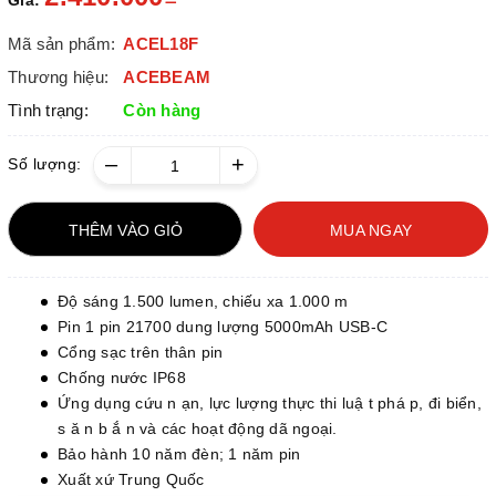
Giá:
Mã sản phẩm:
ACEL18F
Thương hiệu:
ACEBEAM
Tình trạng:
Còn hàng
–
+
Số lượng:
THÊM VÀO GIỎ
MUA NGAY
Độ sáng 1.500 lumen, chiếu xa 1.000 m
Pin 1 pin 21700 dung lượng 5000mAh USB-C
Cổng sạc trên thân pin
Chống nước IP68
Ứng dụng cứu n ạn, lực lượng thực thi luậ t phá p, đi biển,
s ă n b ắ n và các hoạt động dã ngoại.
Bảo hành 10 năm đèn; 1 năm pin
Xuất xứ Trung Quốc