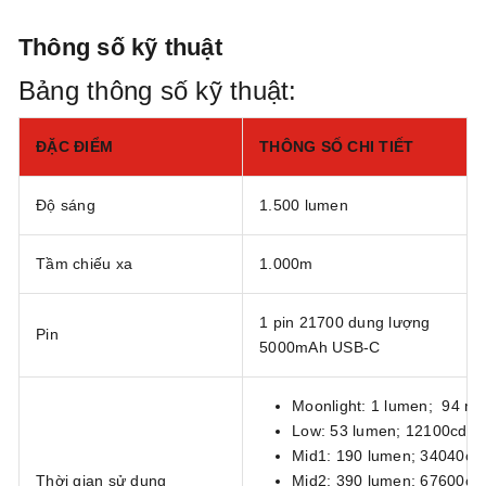
Thông số kỹ thuật
Bảng thông số kỹ thuật:
ĐẶC ĐIỂM
THÔNG SỐ CHI TIẾT
Độ sáng
1.500 lumen
Tầm chiếu xa
1.000m
1 pin 21700 dung lượng
Pin
5000mAh USB-C
Moonlight: 1 lumen; 94 ng
Low: 53 lumen; 12100cd; 2
Mid1: 190 lumen; 34040cd;
Thời gian sử dụng
Mid2: 390 lumen; 67600cd;