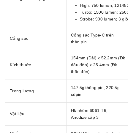
High: 750 lumen; 121452cd
Turbo: 1500 lumen; 250000
Strobe: 900 lumen; 3 giờ
Cổng sạc Type-C trên
Cổng sạc
thân pin
154mm (Dài) x 52.2mm (Đk
Kích thước
đầu đèn) x 25.4mm (Đk
thân đèn)
147.5gkhông pin; 220.5g
Trọng lượng
cópin
Hk nhôm 6061-T6,
Vật liệu
Anodize cấp 3