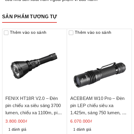
SẢN PHẨM TƯƠNG TỰ
Thêm vào so sánh
Thêm vào so sánh
FENIX HT18R V2.0 – Đèn
ACEBEAM W10 Pro – Đèn
pin chiếu xa siêu sáng 3700
pin LEP chiếu siêu xa
lumen, chiếu xa 1100m, pin
1.425m, sáng 750 lumen, pin
sạc 6000mAh, IP68
21700 USB-C
3.800.000₫
6.070.000₫
1 đánh giá
1 đánh giá