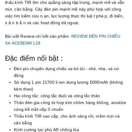
thấu kính TIR lớn cho quầng sáng tập trung, mạnh mẽ và vẫn
mịn, cân bằng. Cây đèn pin mạnh mẽ này phù hợp với công
việc tìm kiếm cứu n ạn, lực lượng thực thi luậ t phá p, đi biển,
s ă n b ắ n và các hoạt động dã ngoại.
Bài viết Review chi tiết sản phẩm:
REVIEW ĐÈN PIN CHIẾU
XA ACEBEAM L18
Đặc điểm nổi bật :
Đèn pin chuyên dụng chiếu xa bỏ túi - nhỏ, nhẹ, và cơ
động
Sử dụng 1 pin 21700 li-ion dung lượng 5000mAh (không
kèm theo)
Hai công tắc: công tắc đuôi và công tắc thân
Thân đèn gia công từ hợp kim nhôm hàng không, anodize
cứng bề mặt cấp 3 chuẩn
Thấu kính TIR cao cấp, cho ánh sáng rót, mềm mịn và
cân bằng
Kính cường lực phủ AR chống lóa