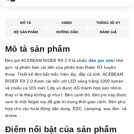
MÔ TẢ
VIDEO
THÔNG SỐ KT
BỘ SẢN PHẨM
HƯỚNG DẪN
ĐÁNH GIÁ
Mô tả sản phẩm
Đèn pin ACEBEAM RIDER RX 2.0 là chiếc
đèn pin mini
nhỏ
gọn, là phiên bản cải tiến của phiên bản Rider RX huyền
thoại. Thiết kế đèn bắt mắt, hiện đại, đầy cá tính. ACEBEAM
RIDER RX 2.0 được cải tiến với LED sáng trắng 1000 lumen
và chiếu xa 105 mét. Lớp vỏ được đổi thành hợp kim nhôm
thay vì là thép không gỉ như t. Bên cạnh đó, đèn pin này được
xem là một fidget toy để giải trí trong thời gian rảnh. Đèn phù
hợp cho các hoạt động dân dụng, EDC, camping, sưu tầm, xả
stress...
Điểm nổi bật của sản phẩm