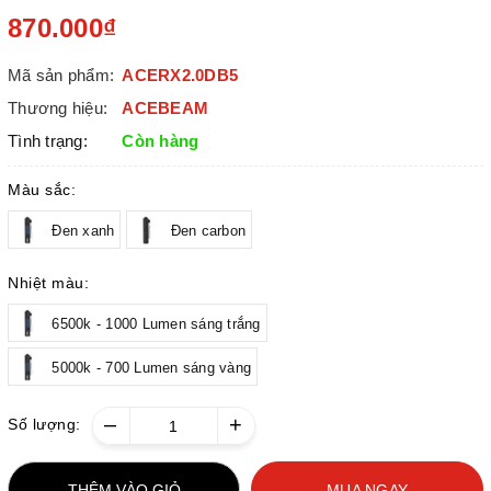
870.000₫
Mã sản phẩm:
ACERX2.0DB5
Thương hiệu:
ACEBEAM
Tình trạng:
Còn hàng
Màu sắc:
Đen xanh
Đen carbon
Nhiệt màu:
6500k - 1000 Lumen sáng trắng
5000k - 700 Lumen sáng vàng
–
+
Số lượng:
THÊM VÀO GIỎ
MUA NGAY