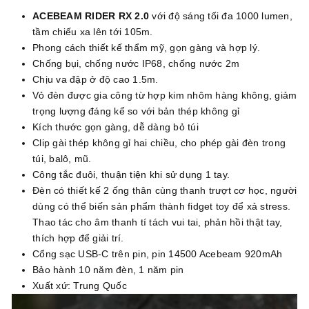
ACEBEAM RIDER RX 2.0
với độ sáng tối đa 1000 lumen,
tầm chiếu xa lên tới 105m.
Phong cách thiết kế thẩm mỹ, gọn gàng và hợp lý.
Chống bụi, chống nước IP68, chống nước 2m
Chịu va đập ở độ cao 1.5m.
Vỏ đèn được gia công từ hợp kim nhôm hàng không, giảm
trọng lượng đáng kể so với bản thép không gỉ
Kích thước gọn gàng, dễ dàng bỏ túi
Clip gài thép không gỉ hai chiều, cho phép gài đèn trong
túi, balô, mũ.
Công tắc đuôi, thuận tiện khi sử dụng 1 tay.
Đèn có thiết kế 2 ống thân cùng thanh trượt cơ học, người
dùng có thể biến sản phẩm thành fidget toy để xả stress.
Thao tác cho âm thanh tí tách vui tai, phản hồi thật tay,
thích hợp để giải trí.
Cổng sạc USB-C trên pin, pin 14500 Acebeam 920mAh
Bảo hành 10 năm đèn, 1 năm pin
Xuất xứ: Trung Quốc