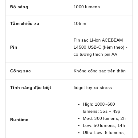
Độ sáng
1000 lumens
Tầm chiếu xa
105 m
Pin sạc Li-ion ACEBEAM
Pin
14500 USB-C (kèm theo) -
có tương thích pin AA
Cổng sạc
Không cổng sạc trên thân
Tính năng đặc biệt
fidget toy xả stress
High: 1000~600
lumens; 35s + 49p
Med: 300 lumens; 2h
Runtime
Low: 50 lumens; 14h
Ultra-Low: 5 lumens;