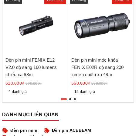
Hết hàng
Giảm 12%
Hết hàng
Giảm 7%
Đèn pin mini FENIX E12
Đèn pin mini móc khóa
V2.0 độ sáng 160 lumens
FENIX E02R độ sáng 200
chiếu xa 68m
lumen chiếu xa 49m
610.000₫
550.000₫
690.000₫
590.000₫
4 đánh giá
15 đánh giá
DANH MỤC LIÊN QUAN
Đèn pin mini
Đèn pin ACEBEAM