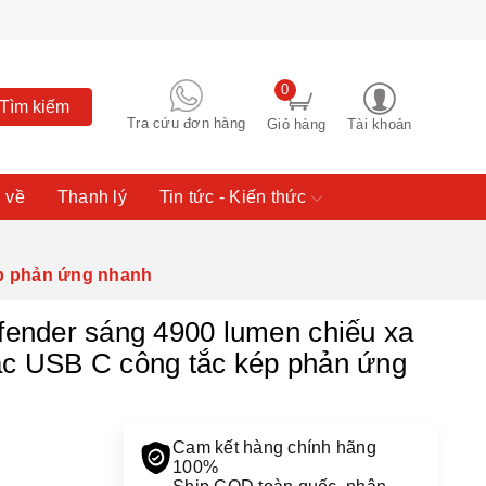
0
Tìm kiếm
Tra cứu đơn hàng
Giỏ hàng
Tài khoản
 về
Thanh lý
Tin tức - Kiến thức
ép phản ứng nhanh
nder sáng 4900 lumen chiếu xa
ạc USB C công tắc kép phản ứng
Cam kết hàng chính hãng
100%