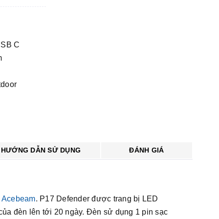
USB C
m
tdoor
HƯỚNG DẪN SỬ DỤNG
ĐÁNH GIÁ
a
Acebeam
. P17 Defender được trang bị LED
của đèn lên tới 20 ngày. Đèn sử dụng 1 pin sạc