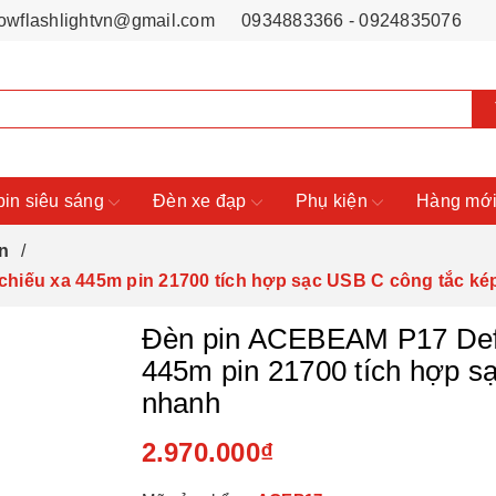
owflashlightvn@gmail.com
0934883366 - 0924835076
pin siêu sáng
Đèn xe đạp
Phụ kiện
Hàng mới
n
hiếu xa 445m pin 21700 tích hợp sạc USB C công tắc k
Đèn pin ACEBEAM P17 Defe
445m pin 21700 tích hợp s
nhanh
2.970.000₫