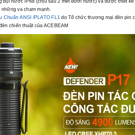
 nước IP68 (chịu sâu 2 mét dưới nước) và được thiết kế để
au những va chạm mạnh.
êu Chuẩn ANSI /PLATO FL1
do Tổ chức thương mại đèn pin 
n đèn chiến thuật của ACEBEAM