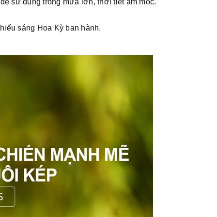
 sử dụng trong mưa lớn, thời tiết ẩm mốc.
chiếu sáng Hoa Kỳ ban hành.