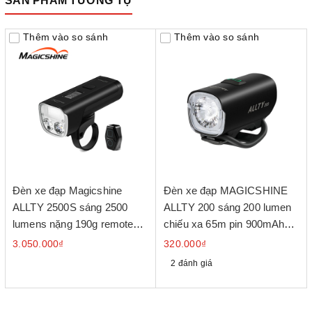
SẢN PHẨM TƯƠNG TỰ
Thêm vào so sánh
Thêm vào so sánh
Đèn xe đạp Magicshine
Đèn xe đạp MAGICSHINE
ALLTY 2500S sáng 2500
ALLTY 200 sáng 200 lumen
lumens nặng 190g remote
chiếu xa 65m pin 900mAh
không dây
cổng sạc USB-C
3.050.000₫
320.000₫
2 đánh giá