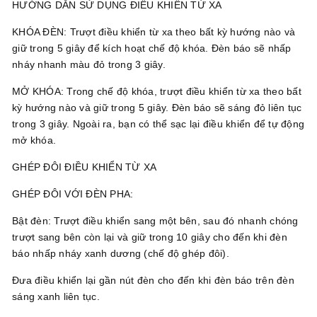
HƯỚNG DẪN SỬ DỤNG ĐIỀU KHIỂN TỪ XA
KHÓA ĐÈN: Trượt điều khiển từ xa theo bất kỳ hướng nào và
giữ trong 5 giây để kích hoạt chế độ khóa. Đèn báo sẽ nhấp
nháy nhanh màu đỏ trong 3 giây.
MỞ KHÓA: Trong chế độ khóa, trượt điều khiển từ xa theo bất
kỳ hướng nào và giữ trong 5 giây. Đèn báo sẽ sáng đỏ liên tục
trong 3 giây. Ngoài ra, bạn có thể sạc lại điều khiển để tự động
mở khóa.
GHÉP ĐÔI ĐIỀU KHIỂN TỪ XA
GHÉP ĐÔI VỚI ĐÈN PHA:
Bật đèn: Trượt điều khiển sang một bên, sau đó nhanh chóng
trượt sang bên còn lại và giữ trong 10 giây cho đến khi đèn
báo nhấp nháy xanh dương (chế độ ghép đôi).
Đưa điều khiển lại gần nút đèn cho đến khi đèn báo trên đèn
sáng xanh liên tục.