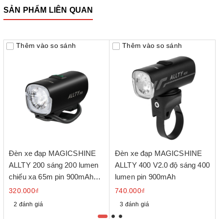
SẢN PHẨM LIÊN QUAN
Thêm vào so sánh
Thêm vào so sánh
Đèn xe đạp MAGICSHINE
Đèn xe đạp MAGICSHINE
ALLTY 200 sáng 200 lumen
ALLTY 400 V2.0 độ sáng 400
chiếu xa 65m pin 900mAh
lumen pin 900mAh
cổng sạc USB-C
320.000₫
740.000₫
2 đánh giá
3 đánh giá