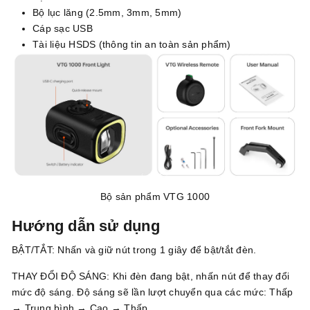
Bộ lục lăng (2.5mm, 3mm, 5mm)
Cáp sạc USB
Tài liệu HSDS (thông tin an toàn sản phẩm)
Bộ sản phẩm VTG 1000
Hướng dẫn sử dụng
BẬT/TẮT: Nhấn và giữ nút trong 1 giây để bật/tắt đèn.
THAY ĐỔI ĐỘ SÁNG: Khi đèn đang bật, nhấn nút để thay đổi
mức độ sáng. Độ sáng sẽ lần lượt chuyển qua các mức: Thấp
→ Trung bình → Cao → Thấp…