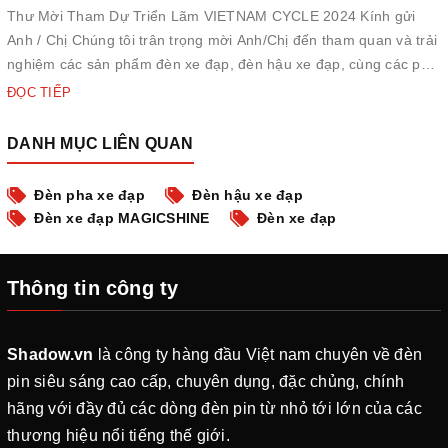
Thư Mời Tham Dự Triển Lãm VIETNAM CYCLE 2024 Kính gửi
Anh / Chị Chúng tôi trân trọng mời Anh/Chị đến tham quan và trải
nghiệm các sản phẩm đèn xe đạp, đèn hậu xe đạp, cùng các phụ
kiện đèn xe đạp của chúng tôi tại triển lãm xe đạp năm 2024.
ĐỌC TIẾP
Thời gian: 26 - 28/9/2024 Địa điểm: SECC Sảnh A1, Quận ...
DANH MỤC LIÊN QUAN
Đèn pha xe đạp
Đèn hậu xe đạp
Đèn xe đạp MAGICSHINE
Đèn xe đạp
Thông tin công ty
Shadow.vn
là công ty hàng đầu Việt nam chuyên về đèn
pin siêu sáng cao cấp, chuyên dụng, đặc chủng, chính
hãng với đầy đủ các dòng đèn pin từ nhỏ tới lớn của các
thương hiệu nổi tiếng thế giới.