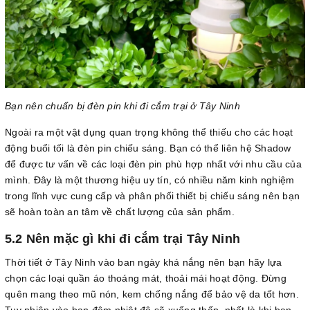
Bạn nên chuẩn bị đèn pin khi đi cắm trại ở Tây Ninh
Ngoài ra một vật dụng quan trọng không thể thiếu cho các hoạt
động buổi tối là đèn pin chiếu sáng. Bạn có thể liên hệ Shadow
để được tư vấn về các loại đèn pin phù hợp nhất với nhu cầu của
mình. Đây là một thương hiệu uy tín, có nhiều năm kinh nghiệm
trong lĩnh vực cung cấp và phân phối thiết bị chiếu sáng nên bạn
sẽ hoàn toàn an tâm về chất lượng của sản phẩm.
5.2 Nên mặc gì khi đi cắm trại Tây Ninh
Thời tiết ở Tây Ninh vào ban ngày khá nắng nên bạn hãy lựa
chọn các loại quần áo thoáng mát, thoải mái hoạt động. Đừng
quên mang theo mũ nón, kem chống nắng để bảo vệ da tốt hơn.
Tuy nhiên vào ban đêm nhiệt độ sẽ xuống thấp, nhất là khi bạn