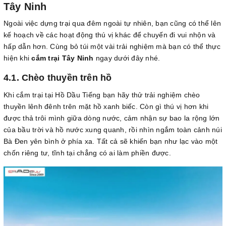
Tây Ninh
Ngoài việc dựng trại qua đêm ngoài tự nhiên, bạn cũng có thể lên
kế hoạch về các hoạt động thú vị khác để chuyến đi vui nhộn và
hấp dẫn hơn. Cùng bỏ túi một vài trải nghiệm mà bạn có thể thực
hiện khi
cắm trại Tây Ninh
ngay dưới đây nhé.
4.1. Chèo thuyền trên hồ
Khi cắm trại tại Hồ Dầu Tiếng bạn hãy thử trải nghiệm chèo
thuyền lênh đênh trên mặt hồ xanh biếc. Còn gì thú vị hơn khi
được thả trôi mình giữa dòng nước, cảm nhận sự bao la rộng lớn
của bầu trời và hồ nước xung quanh, rồi nhìn ngắm toàn cảnh núi
Bà Đen yên bình ở phía xa. Tất cả sẽ khiến bạn như lạc vào một
chốn riêng tư, tĩnh tại chẳng có ai làm phiền được.