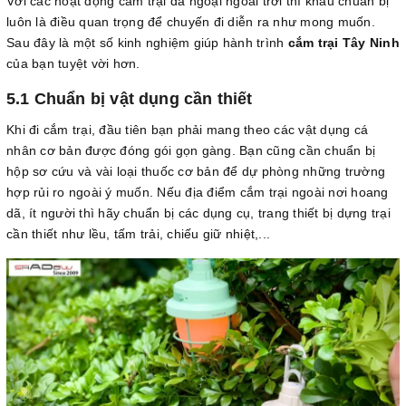
Với các hoạt động cắm trại dã ngoại ngoài trời thì khâu chuẩn bị
luôn là điều quan trọng để chuyến đi diễn ra như mong muốn.
Sau đây là một số kinh nghiệm giúp hành trình
cắm trại Tây Ninh
của bạn tuyệt vời hơn.
5.1 Chuẩn bị vật dụng cần thiết
Khi đi cắm trại, đầu tiên bạn phải mang theo các vật dụng cá
nhân cơ bản được đóng gói gọn gàng. Bạn cũng cần chuẩn bị
hộp sơ cứu và vài loại thuốc cơ bản để dự phòng những trường
hợp rủi ro ngoài ý muốn. Nếu địa điểm cắm trại ngoài nơi hoang
dã, ít người thì hãy chuẩn bị các dụng cụ, trang thiết bị dựng trại
cần thiết như lều, tấm trải, chiếu giữ nhiệt,...