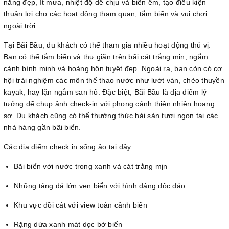
nắng đẹp, ít mưa, nhiệt độ dễ chịu và biển êm, tạo điều kiện
thuận lợi cho các hoạt động tham quan, tắm biển và vui chơi
ngoài trời.
Tại Bãi Bầu, du khách có thể tham gia nhiều hoạt động thú vị.
Bạn có thể tắm biển và thư giãn trên bãi cát trắng mịn, ngắm
cảnh bình minh và hoàng hôn tuyệt đẹp. Ngoài ra, bạn còn có cơ
hội trải nghiệm các môn thể thao nước như lướt ván, chèo thuyền
kayak, hay lặn ngắm san hô. Đặc biệt, Bãi Bầu là địa điểm lý
tưởng để chụp ảnh check-in với phong cảnh thiên nhiên hoang
sơ. Du khách cũng có thể thưởng thức hải sản tươi ngon tại các
nhà hàng gần bãi biển.
Các địa điểm check in sống ảo tại đây:
Bãi biển với nước trong xanh và cát trắng mịn
Những tảng đá lớn ven biển với hình dáng độc đáo
Khu vực đồi cát với view toàn cảnh biển
Rặng dừa xanh mát dọc bờ biển