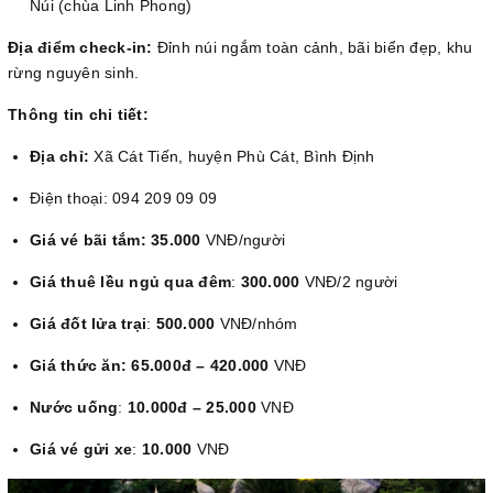
Núi (chùa Linh Phong)
Địa điểm check-in:
Đỉnh núi ngắm toàn cảnh, bãi biển đẹp, khu
rừng nguyên sinh.
Thông tin chi tiết:
Địa chỉ:
Xã Cát Tiến, huyện Phù Cát, Bình Định
Điện thoại: 094 209 09 09
Giá vé bãi tắm:
35.000
VNĐ/người
Giá thuê lều ngủ qua đêm
:
300.000
VNĐ/2 người
Giá đốt lửa trại
:
500.000
VNĐ/nhóm
Giá thức ăn:
65.000đ – 420.000
VNĐ
Nước uống
:
10.000đ – 25.000
VNĐ
Giá vé gửi xe
:
10.000
VNĐ