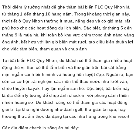
Thời điểm lý tưởng nhất để ghé thăm bãi biển FLC Quy Nhơn là
từ tháng 1 đến tháng 10 hàng năm. Trong khoảng thời gian này,
thời tiết ở Quy Nhơn thường ít mưa, nắng đẹp và có gió mát, rất
phù hợp cho các hoạt động du lịch biển. Đặc biệt, từ tháng 5 đến
tháng 9 là mùa hè, khi toàn bộ khu vực chìm trong ánh nắng vàng
óng ánh, kết hợp với làn gió biển mát rượi, tạo điều kiện thuận lợi
cho việc tắm biển, tham quan và chụp ảnh
Tại bãi biển FLC Quy Nhơn, du khách có thể tham gia nhiều hoạt
động thú vị. Bạn có thể tắm biển và thư giãn trên bãi cát trắng
mịn, ngắm cảnh bình minh và hoàng hôn tuyệt đẹp. Ngoài ra, bạn
còn có cơ hội trải nghiệm các môn thể thao nước như lướt ván,
chèo thuyền kayak, hay lặn ngắm san hô. Đặc biệt, bãi biển này
là địa điểm lý tưởng để chụp ảnh check-in với phong cảnh thiên
nhiên hoang sơ. Du khách cũng có thể tham gia các hoạt động
giải trí tại khu nghỉ dưỡng như đánh golf, thư giãn tại spa, hay
thưởng thức ẩm thực đa dạng tại các nhà hàng trong khu resort
Các địa điểm check in sống ảo tại đây: