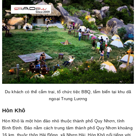
Du khách có thể cắm trại, tổ chức tiệc BBQ, tắm biển tại khu dã
ngoại Trung Lương
Hòn Khô
Hòn Khô là một hòn đảo nhỏ thuộc thành phố Quy Nhơn, tỉnh
Bình Định. Đảo nằm cách trung tâm thành phố Quy Nhơn khoảng
16 km, thuộc thôn Hải Đông, xã Nhơn Hải. Hòn Khô nổi tiếng với