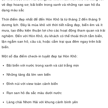
vẻ đẹp hoang sơ, bãi biển trong xanh và những rạn san hô đa
dạng màu sắc
Thời điểm đẹp nhất để đến Hòn Khô là từ tháng 2 đến tháng 9
dương lịch. Đây là mùa khô với thời tiết nắng đẹp, biển êm và ít
mưa, tạo điều kiện thuận lợi cho các hoạt động tham quan và trải
nghiệm. Đến với Hòn Khô, du khách có thể thoải thích tắm biển,
lặn ngắm san hô, câu cá, hoặc cắm trại qua đêm ngay trên bãi
biển.
Một số địa điểm check-in tuyệt đẹp tại Hòn Khô:
Bãi biển với nước trong xanh và cát trắng mịn
Những tảng đá lớn ven biển
Đỉnh núi với view toàn cảnh biển
Rạn san hô đa sắc màu dưới nước
Làng chài Nhơn Hải với khung cảnh bình yên