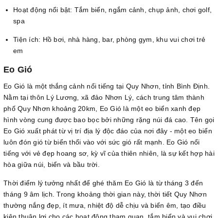
Hoạt động nổi bật: Tắm biển, ngắm cảnh, chụp ảnh, chơi golf,
spa
Tiện ích: Hồ bơi, nhà hàng, bar, phòng gym, khu vui chơi trẻ
em
Eo Gió
Eo Gió là một thắng cảnh nổi tiếng tại Quy Nhơn, tỉnh Bình Định.
Nằm tại thôn Lý Lương, xã đảo Nhơn Lý, cách trung tâm thành
phố Quy Nhơn khoảng 20km, Eo Gió là một eo biển xanh đẹp
hình vòng cung được bao bọc bởi những rặng núi đá cao. Tên gọi
Eo Gió xuất phát từ vị trí địa lý độc đáo của nơi đây - một eo biển
luôn đón gió từ biển thổi vào với sức gió rất mạnh. Eo Gió nổi
tiếng với vẻ đẹp hoang sơ, kỳ vĩ của thiên nhiên, là sự kết hợp hài
hòa giữa núi, biển và bầu trời.
Thời điểm lý tưởng nhất để ghé thăm Eo Gió là từ tháng 3 đến
tháng 9 âm lịch. Trong khoảng thời gian này, thời tiết Quy Nhơn
thường nắng đẹp, ít mưa, nhiệt độ dễ chịu và biển êm, tạo điều
kiện thuận lợi cho các hoạt động tham quan, tắm biển và vui chơi