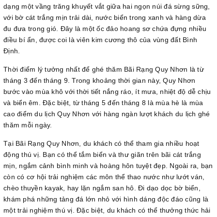
dạng một vầng trăng khuyết vắt giữa hai ngọn núi đá sừng sững,
với bờ cát trắng mịn trải dài, nước biển trong xanh và hàng dừa
đu đưa trong gió. Đây là một ốc đảo hoang sơ chứa đựng nhiều
điều bí ẩn, được coi là viên kim cương thô của vùng đất Bình
Định.
Thời điểm lý tưởng nhất để ghé thăm Bãi Rạng Quy Nhơn là từ
tháng 3 đến tháng 9. Trong khoảng thời gian này, Quy Nhơn
bước vào mùa khô với thời tiết nắng ráo, ít mưa, nhiệt độ dễ chịu
và biển êm. Đặc biệt, từ tháng 5 đến tháng 8 là mùa hè là mùa
cao điểm du lịch Quy Nhơn với hàng ngàn lượt khách du lịch ghé
thăm mỗi ngày.
Tại Bãi Rạng Quy Nhơn, du khách có thể tham gia nhiều hoạt
động thú vị. Bạn có thể tắm biển và thư giãn trên bãi cát trắng
mịn, ngắm cảnh bình minh và hoàng hôn tuyệt đẹp. Ngoài ra, bạn
còn có cơ hội trải nghiệm các môn thể thao nước như lướt ván,
chèo thuyền kayak, hay lặn ngắm san hô. Đi dạo dọc bờ biển,
khám phá những tảng đá lớn nhỏ với hình dáng độc đáo cũng là
một trải nghiệm thú vị. Đặc biệt, du khách có thể thưởng thức hải