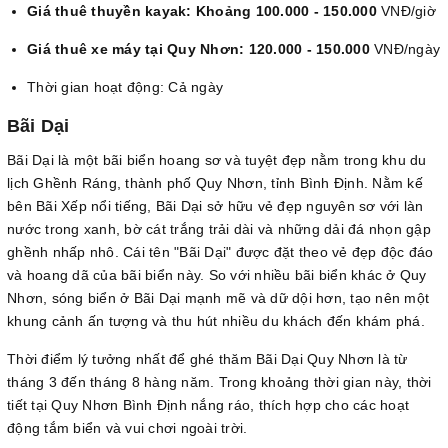
Giá thuê thuyền kayak: Khoảng 100.000 - 150.000
VNĐ/giờ
Giá thuê xe máy tại Quy Nhơn: 120.000 - 150.000
VNĐ/ngày
Thời gian hoạt động: Cả ngày
Bãi Dại
Bãi Dại là một bãi biển hoang sơ và tuyệt đẹp nằm trong khu du
lịch Ghềnh Ráng, thành phố Quy Nhơn, tỉnh Bình Định. Nằm kế
bên Bãi Xếp nổi tiếng, Bãi Dại sở hữu vẻ đẹp nguyên sơ với làn
nước trong xanh, bờ cát trắng trải dài và những dải đá nhọn gập
ghềnh nhấp nhô. Cái tên "Bãi Dại" được đặt theo vẻ đẹp độc đáo
và hoang dã của bãi biển này. So với nhiều bãi biển khác ở Quy
Nhơn, sóng biển ở Bãi Dại mạnh mẽ và dữ dội hơn, tạo nên một
khung cảnh ấn tượng và thu hút nhiều du khách đến khám phá.
Thời điểm lý tưởng nhất để ghé thăm Bãi Dại Quy Nhơn là từ
tháng 3 đến tháng 8 hàng năm. Trong khoảng thời gian này, thời
tiết tại Quy Nhơn Bình Định nắng ráo, thích hợp cho các hoạt
động tắm biển và vui chơi ngoài trời.