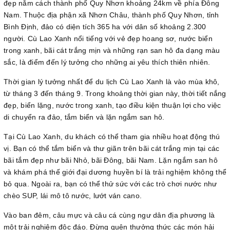
đẹp nằm cách thành phố Quy Nhơn khoảng 24km về phía Đông
Nam. Thuộc địa phận xã Nhơn Châu, thành phố Quy Nhơn, tỉnh
Bình Định, đảo có diện tích 365 ha với dân số khoảng 2.300
người. Cù Lao Xanh nổi tiếng với vẻ đẹp hoang sơ, nước biển
trong xanh, bãi cát trắng mịn và những rạn san hô đa dạng màu
sắc, là điểm đến lý tưởng cho những ai yêu thích thiên nhiên.
Thời gian lý tưởng nhất để du lịch Cù Lao Xanh là vào mùa khô,
từ tháng 3 đến tháng 9. Trong khoảng thời gian này, thời tiết nắng
đẹp, biển lặng, nước trong xanh, tạo điều kiện thuận lợi cho việc
di chuyển ra đảo, tắm biển và lặn ngắm san hô.
Tại Cù Lao Xanh, du khách có thể tham gia nhiều hoạt động thú
vị. Bạn có thể tắm biển và thư giãn trên bãi cát trắng mịn tại các
bãi tắm đẹp như bãi Nhỏ, bãi Đông, bãi Nam. Lặn ngắm san hô
và khám phá thế giới đại dương huyền bí là trải nghiệm không thể
bỏ qua. Ngoài ra, bạn có thể thử sức với các trò chơi nước như
chèo SUP, lái mô tô nước, lướt ván cano.
Vào ban đêm, câu mực và câu cá cùng ngư dân địa phương là
một trải nghiệm độc đáo. Đừng quên thưởng thức các món hải