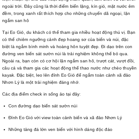
ngoài trời. Đây cũng là thời điểm biển lặng, kín gió, mặt nước êm
đềm, trong xanh rất thích hợp cho những chuyến dã ngoại, lặn
ngắm san hô
Tại Eo Gió, du khách có thể tham gia nhiều hoạt động thú vị. Bạn
có thể chiêm ngưỡng cảnh đẹp hoang sơ của biển và núi, đặc
biệt là ngắm bình minh và hoàng hôn tuyệt đẹp. Đi dạo trên con
đường ven biển sát sườn núi là trải nghiệm không thể bỏ qua.
Ngoài ra, bạn còn có cơ hội lặn ngắm san hô, trượt cát, vượt đồi,
câu cá và tham gia các hoạt động thể thao nước như chèo thuyền
kayak. Đặc biệt, leo lên đỉnh Eo Gió để ngắm toàn cảnh xã đảo
Nhơn Lý là một trải nghiệm đáng nhớ.
Các địa điểm check in sống ảo tại đây:
Con đường dạo biển sát sườn núi
Đỉnh Eo Gió với view toàn cảnh biển và xã đảo Nhơn Lý
Những tảng đá lớn ven biển với hình dáng độc đáo