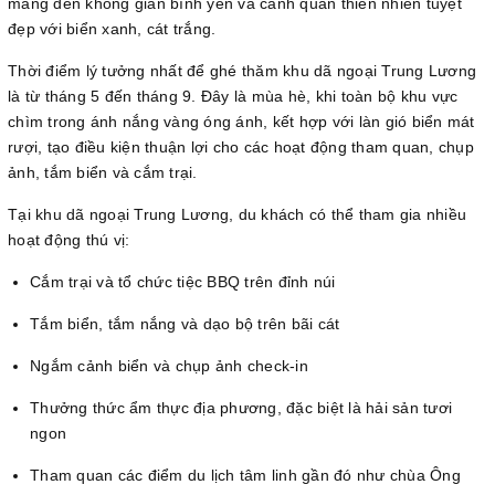
mang đến không gian bình yên và cảnh quan thiên nhiên tuyệt
đẹp với biển xanh, cát trắng.
Thời điểm lý tưởng nhất để ghé thăm khu dã ngoại Trung Lương
là từ tháng 5 đến tháng 9. Đây là mùa hè, khi toàn bộ khu vực
chìm trong ánh nắng vàng óng ánh, kết hợp với làn gió biển mát
rượi, tạo điều kiện thuận lợi cho các hoạt động tham quan, chụp
ảnh, tắm biển và cắm trại.
Tại khu dã ngoại Trung Lương, du khách có thể tham gia nhiều
hoạt động thú vị:
Cắm trại và tổ chức tiệc BBQ trên đỉnh núi
Tắm biển, tắm nắng và dạo bộ trên bãi cát
Ngắm cảnh biển và chụp ảnh check-in
Thưởng thức ẩm thực địa phương, đặc biệt là hải sản tươi
ngon
Tham quan các điểm du lịch tâm linh gần đó như chùa Ông