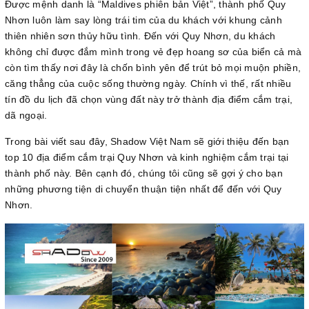
Được mệnh danh là “Maldives phiên bản Việt”, thành phố Quy
Nhơn luôn làm say lòng trái tim của du khách với khung cảnh
thiên nhiên sơn thủy hữu tình. Đến với Quy Nhơn, du khách
không chỉ được đắm mình trong vẻ đẹp hoang sơ của biển cả mà
còn tìm thấy nơi đây là chốn bình yên để trút bỏ mọi muộn phiền,
căng thẳng của cuộc sống thường ngày. Chính vì thế, rất nhiều
tín đồ du lịch đã chọn vùng đất này trở thành địa điểm cắm trại,
dã ngoại.
Trong bài viết sau đây, Shadow Việt Nam sẽ giới thiệu đến bạn
top 10 địa điểm cắm trại Quy Nhơn và kinh nghiệm cắm trại tại
thành phố này. Bên cạnh đó, chúng tôi cũng sẽ gợi ý cho bạn
những phương tiện di chuyển thuận tiện nhất để đến với Quy
Nhơn.