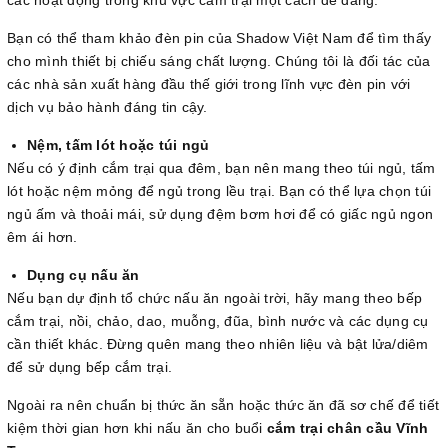
Bạn có thể tham khảo đèn pin của Shadow Việt Nam để tìm thấy
cho mình thiết bị chiếu sáng chất lượng. Chúng tôi là đối tác của
các nhà sản xuất hàng đầu thế giới trong lĩnh vực đèn pin với
dịch vụ bảo hành đáng tin cậy.
Nệm, tấm lót hoặc túi ngủ
Nếu có ý định cắm trại qua đêm, bạn nên mang theo túi ngủ, tấm
lót hoặc nệm mỏng để ngủ trong lều trại. Bạn có thể lựa chọn túi
ngủ ấm và thoải mái, sử dụng đệm bơm hơi để có giấc ngủ ngon
êm ái hơn.
Dụng cụ nấu ăn
Nếu bạn dự định tổ chức nấu ăn ngoài trời, hãy mang theo bếp
cắm trại, nồi, chảo, dao, muỗng, đũa, bình nước và các dụng cụ
cần thiết khác. Đừng quên mang theo nhiên liệu và bật lửa/diêm
để sử dụng bếp cắm trại.
Ngoài ra nên chuẩn bị thức ăn sẵn hoặc thức ăn đã sơ chế để tiết
kiệm thời gian hơn khi nấu ăn cho buổi
cắm trại chân cầu Vĩnh