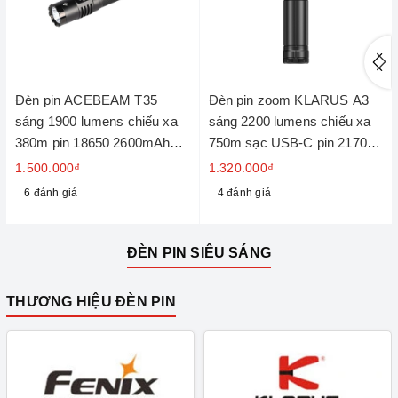
Đèn pin ACEBEAM T35
Đèn pin zoom KLARUS A3
sáng 1900 lumens chiếu xa
sáng 2200 lumens chiếu xa
380m pin 18650 2600mAh
750m sạc USB-C pin 21700 -
sạc USB C
4000mAh
1.500.000₫
1.320.000₫
6 đánh giá
4 đánh giá
ĐÈN PIN SIÊU SÁNG
THƯƠNG HIỆU ĐÈN PIN