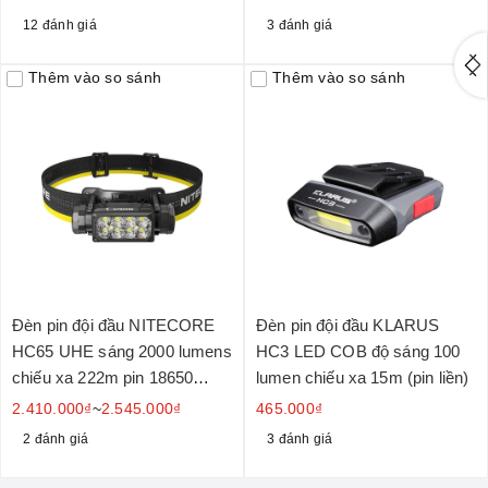
12 đánh giá
3 đánh giá
Thêm vào so sánh
Thêm vào so sánh
Đèn pin đội đầu NITECORE
Đèn pin đội đầu KLARUS
HC65 UHE sáng 2000 lumens
HC3 LED COB độ sáng 100
chiếu xa 222m pin 18650
lumen chiếu xa 15m (pin liền)
4000mAh
2.410.000₫
~
2.545.000₫
465.000₫
2 đánh giá
3 đánh giá