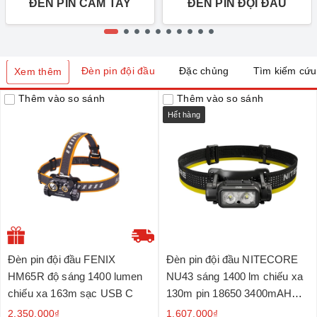
ĐÈN PIN CẦM TAY
ĐÈN PIN ĐỘI ĐẦU
Đèn pin đội đầu
Đặc chủng
Tìm kiếm cứu
Xem thêm
Thêm vào so sánh
Thêm vào so sánh
Hết hàng
Đèn pin đội đầu FENIX
Đèn pin đội đầu NITECORE
HM65R độ sáng 1400 lumen
NU43 sáng 1400 lm chiếu xa
chiếu xa 163m sạc USB C
130m pin 18650 3400mAH
sạc USB-C
2.350.000₫
1.607.000₫