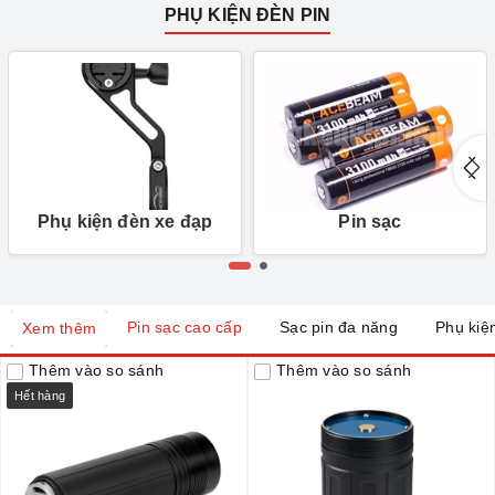
PHỤ KIỆN ĐÈN PIN
Phụ kiện đèn xe đạp
Pin sạc
Pin sạc cao cấp
Sạc pin đa năng
Phụ kiệ
Xem thêm
Thêm vào so sánh
Thêm vào so sánh
Hết hàng