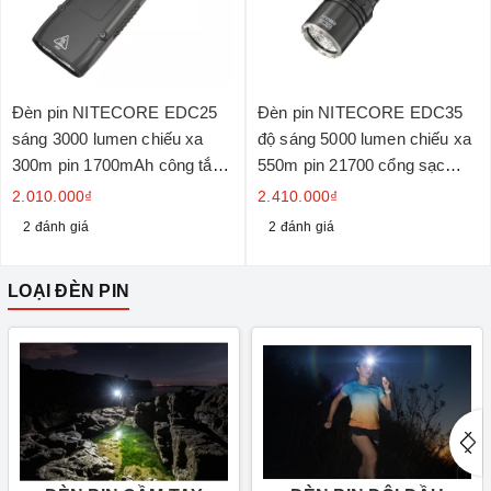
Đèn pin NITECORE EDC25
Đèn pin NITECORE EDC35
sáng 3000 lumen chiếu xa
độ sáng 5000 lumen chiếu xa
300m pin 1700mAh công tắc
550m pin 21700 cổng sạc
kép chiến thuật
USB-C
2.010.000₫
2.410.000₫
2 đánh giá
2 đánh giá
LOẠI ĐÈN PIN