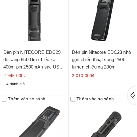
Đèn pin NITECORE EDC29
Đèn pin Nitecore EDC23 nhỏ
độ sáng 6500 lm chiếu xa
gọn chiến thuật sáng 2500
400m pin 2500mAh sạc USB-
lumen chiếu xa 280m
C màn hình OLED
2.945.000₫
2.010.000₫
4 đánh giá
Thêm vào so sánh
Thêm vào so sánh