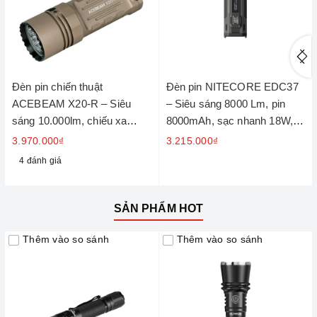
Đèn pin chiến thuật
Đèn pin NITECORE EDC37
ACEBEAM X20-R – Siêu
– Siêu sáng 8000 Lm, pin
sáng 10.000lm, chiếu xa
8000mAh, sạc nhanh 18W,
645m
màn hình OLED
3.970.000₫
3.215.000₫
4 đánh giá
SẢN PHẨM HOT
Thêm vào so sánh
Thêm vào so sánh