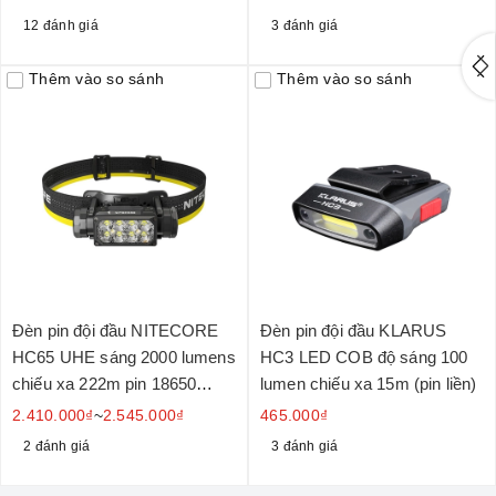
12 đánh giá
3 đánh giá
Thêm vào so sánh
Thêm vào so sánh
Đèn pin đội đầu NITECORE
Đèn pin đội đầu KLARUS
HC65 UHE sáng 2000 lumens
HC3 LED COB độ sáng 100
chiếu xa 222m pin 18650
lumen chiếu xa 15m (pin liền)
4000mAh
2.410.000₫
~
2.545.000₫
465.000₫
2 đánh giá
3 đánh giá