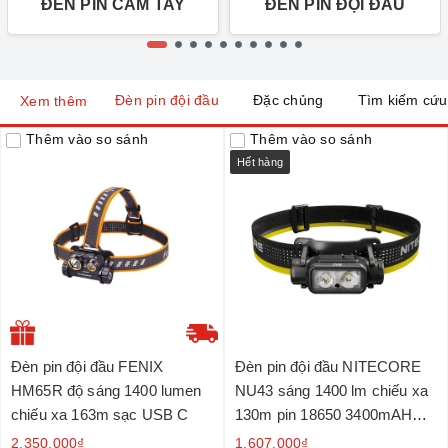
ĐÈN PIN CẦM TAY
ĐÈN PIN ĐỘI ĐẦU
Đèn pin đội đầu
Đặc chủng
Tìm kiếm cứu
Xem thêm
Thêm vào so sánh
Thêm vào so sánh
Hết hàng
Đèn pin đội đầu FENIX
Đèn pin đội đầu NITECORE
HM65R độ sáng 1400 lumen
NU43 sáng 1400 lm chiếu xa
chiếu xa 163m sạc USB C
130m pin 18650 3400mAH
sạc USB-C
2.350.000₫
1.607.000₫