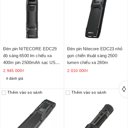
Đèn pin NITECORE EDC29
Đèn pin Nitecore EDC23 nhỏ
độ sáng 6500 lm chiếu xa
gọn chiến thuật sáng 2500
400m pin 2500mAh sạc USB-
lumen chiếu xa 280m
C màn hình OLED
2.945.000₫
2.010.000₫
4 đánh giá
Thêm vào so sánh
Thêm vào so sánh