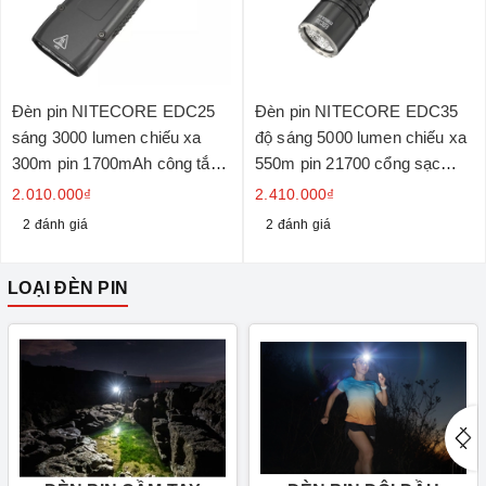
Đèn pin NITECORE EDC25
Đèn pin NITECORE EDC35
sáng 3000 lumen chiếu xa
độ sáng 5000 lumen chiếu xa
300m pin 1700mAh công tắc
550m pin 21700 cổng sạc
kép chiến thuật
USB-C
2.010.000₫
2.410.000₫
2 đánh giá
2 đánh giá
LOẠI ĐÈN PIN