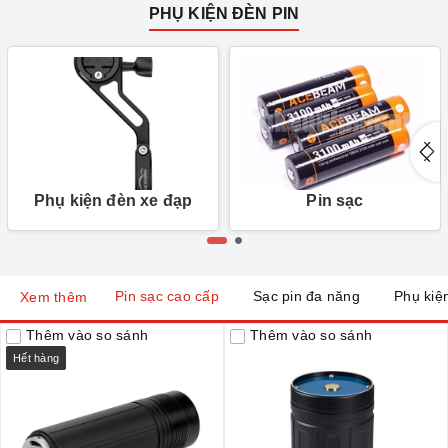
PHỤ KIỆN ĐÈN PIN
Phụ kiện đèn xe đạp
Pin sạc
Pin sạc cao cấp
Sạc pin đa năng
Phụ kiệ
Xem thêm
Thêm vào so sánh
Thêm vào so sánh
Hết hàng