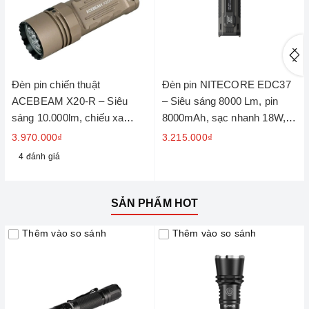
Đèn pin chiến thuật
Đèn pin NITECORE EDC37
ACEBEAM X20-R – Siêu
– Siêu sáng 8000 Lm, pin
sáng 10.000lm, chiếu xa
8000mAh, sạc nhanh 18W,
645m
màn hình OLED
3.970.000₫
3.215.000₫
4 đánh giá
SẢN PHẨM HOT
Thêm vào so sánh
Thêm vào so sánh