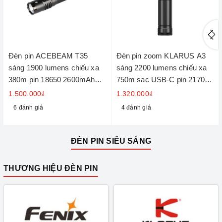
Đèn pin ACEBEAM T35
Đèn pin zoom KLARUS A3
sáng 1900 lumens chiếu xa
sáng 2200 lumens chiếu xa
380m pin 18650 2600mAh
750m sạc USB-C pin 21700 -
sạc USB C
4000mAh
1.500.000₫
1.320.000₫
6 đánh giá
4 đánh giá
ĐÈN PIN SIÊU SÁNG
THƯƠNG HIỆU ĐÈN PIN